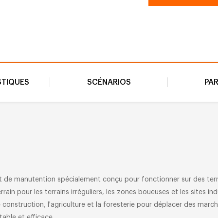
des équipements, o
efficace.
STIQUES
SCÉNARIOS
PA
nt de manutention spécialement conçu pour fonctionner sur des terra
ain pour les terrains irréguliers, les zones boueuses et les sites ind
 construction, l'agriculture et la foresterie pour déplacer des mar
able et efficace.