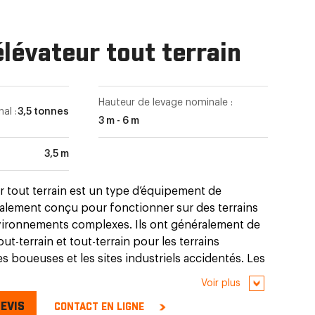
élévateur tout terrain
Hauteur de levage nominale :
al :
3,5 tonnes
3 m - 6 m
3,5 m
r tout terrain est un type d’équipement de
alement conçu pour fonctionner sur des terrains
environnements complexes. Ils ont généralement de
ut-terrain et tout-terrain pour les terrains
nes boueuses et les sites industriels accidentés. Les
 tout terrain sont couramment utilisés dans les
Voir plus
 de construction, l'agriculture et la foresterie
EVIS
CONTACT EN LIGNE
marchandises lourdes, des matières premières ou