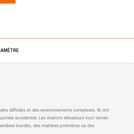
ffrant ainsi une solution de manutention stable et
RAMÈTRE
ins difficiles et des environnements complexes. Ils ont
ustriels accidentés. Les chariots élévateurs tout terrain
chandises lourdes, des matières premières ou des