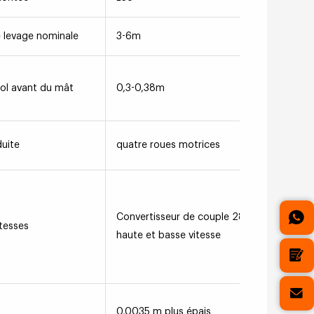
 levage nominale
3-6m
ol avant du mât
0,3-0,38m
uite
quatre roues motrices
Convertisseur de couple 280 double
itesses
haute et basse vitesse
0,0035 m plus épais