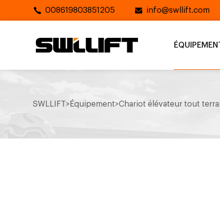
008619803851205
info@swllift.com
ÉQUIPEMEN
SWLLIFT
>
Équipement
>
Chariot élévateur tout terra