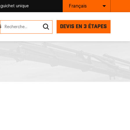
Français
 guichet unique
DEVIS EN 3 ÉTAPES
S