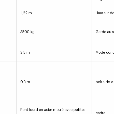
1,22 m
Hauteur de
3500 kg
Garde au s
3,5 m
Mode cond
0,3 m
boîte de v
Pont lourd en acier moulé avec petites
cadre