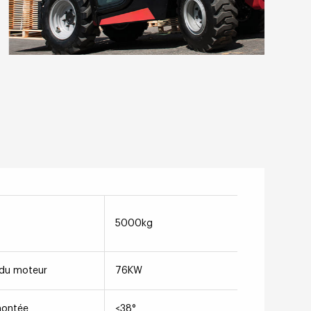
5000kg
 du moteur
76KW
montée
≤38°