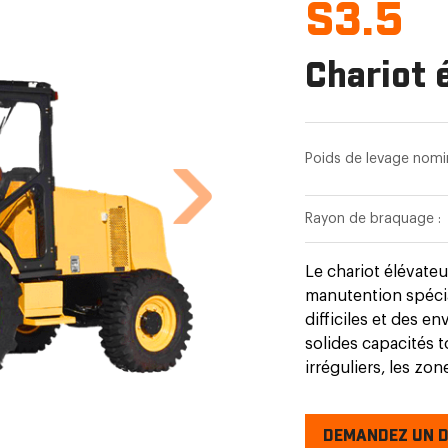
S3.5
Chariot 
Poids de levage nomin
Rayon de braquage :
Le chariot élévateu
manutention spéci
difficiles et des 
solides capacités to
irréguliers, les zo
chariots élévateurs
mines, les chantiers
DEMANDEZ UN D
pour déplacer des 