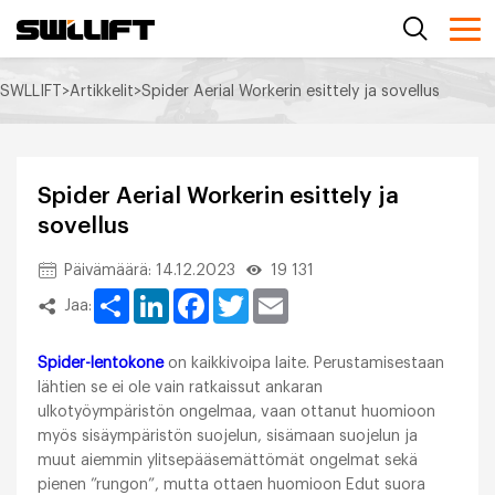
SWLLIFT
>
Artikkelit
>
Spider Aerial Workerin esittely ja sovellus
Spider Aerial Workerin esittely ja
sovellus
Päivämäärä: 14.12.2023
19 131
Share
LinkedIn
Facebook
Twitter
Email
Jaa:
Spider-lentokone
on kaikkivoipa laite. Perustamisestaan
lähtien se ei ole vain ratkaissut ankaran
ulkotyöympäristön ongelmaa, vaan ottanut huomioon
myös sisäympäristön suojelun, sisämaan suojelun ja
muut aiemmin ylitsepääsemättömät ongelmat sekä
pienen ”rungon”, mutta ottaen huomioon Edut suora