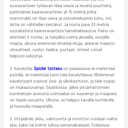
suoravartisen työlavan tilaa vieviä ja leveitä puutteita,
perinteinen kaarevavartinen yli 15 metriä pitkä
nostotrukki on tilaa vievä ja ostoskeskusten koko, ovi,
lattia on vähitellen kestänyt. Ja nosta jopa 33 metriä
suorakätistä kaarevavartista hämähäkkiautoa. Paino on
enintään 5 tonnia, ja tukijalka voima alueella, suojella
maata, ulkona enemmän ilmeisiä etuja, ankarat maasto-
olosuhteet, ruoho, hiekka, portaat, rinteet voivat
helposti selviytyä.
2. Kävelytila:
Spider työtaso
on pääasiassa ei-merkintää
pyörillä, ei-merkintää kumi tela-kävelytilassa. Molemmat
kävelytyypit sopivat sisä- ja ulkokäyttöön, ja tela-tyyppi
on mukautuvampi. Sisätiloissa: jälkiä jättämättömien
kumitelojen ansiosta voimaalue on suurempi ja maaperä
on täysin suojattu. Ulkona: on helppo kävellä nurmikolla
ja huonolla maaperällä.
3. Virtalähde: akku, vaihtovirta ja moottori voidaan valita
yksi, kaksi tai kolme tehoa samanaikaisesti. Erilaisissa