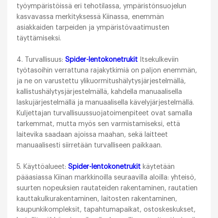
työympäristöissä eri tehotilassa, ympäristönsuojelun
kasvavassa merkityksessä Kiinassa, enemmän
asiakkaiden tarpeiden ja ympäristövaatimusten
täyttämiseksi.
4. Turvallisuus:
Spider-lentokonetrukit
Itsekulkeviin
työtasoihin verrattuna rajakytkimiä on paljon enemmän,
ja ne on varustettu ylikuormitushälytysjärjestelmällä,
kallistushälytysjärjestelmällä, kahdella manuaalisella
laskujärjestelmällä ja manuaalisella kävelyjärjestelmällä.
Kuljettajan turvallisuussuojatoimenpiteet ovat samalla
tarkemmat, mutta myös sen varmistamiseksi, että
laitevika saadaan ajoissa maahan, sekä laitteet
manuaalisesti siirretään turvalliseen paikkaan.
5. Käyttöalueet:
Spider-lentokonetrukit
käytetään
pääasiassa Kiinan markkinoilla seuraavilla aloilla: yhteisö,
suurten nopeuksien rautateiden rakentaminen, rautatien
kauttakulkurakentaminen, laitosten rakentaminen,
kaupunkikompleksit, tapahtumapaikat, ostoskeskukset,