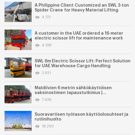
A Philippine Client Customized an SWL 3-ton
Spider Crane for Heavy Material Lifting
4 173
A customer in the UAE ordered a 16-meter
electric scissor lift for maintenance work
4 198
SWL 6m Electric Scissor Lift: Perfect Solution
for UAE Warehouse Cargo Handling
3 931
Maldiivien 6 metrin sähkökäyttöisen
saksinostimen tapaustutkimus |
SWGTJZ0608 Itseliikkuva saksinostin
7 436
elintarviketeollisuudessa
Suoravartisen työtason käyttöolosuhteet ja
rutiinihuolto
18 290