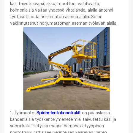
käsi taivutusvarsi, akku, moottori, vaihtovirta,
kolmenlaisia valtaa yhdessä virtalähde, alalla antenni
työtasot luoda horjumaton asema alalla. Se on
vakiinnuttanut horjumattoman aseman työlavan alalla.
1. Työmuoto:
Spider-lentokonetrukit
on pääasiassa
kahdenlaisia työskentelymenetelmiä: taivutettu käsi ja
suora käsi. Tietyssä määrin hämähäkkityyppinen
nostotrukki ratkaisee perinteisen kaarevan varren,