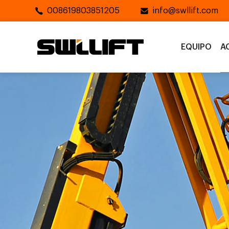
008619803851205
info@swllift.com
EQUIPO
A