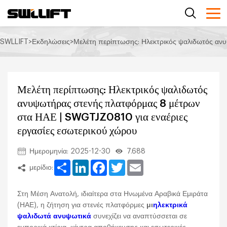
SWLLIFT
>
Εκδηλώσεις
>
Μελέτη περίπτωσης: Ηλεκτρικός ψαλιδωτός αν
Μελέτη περίπτωσης: Ηλεκτρικός ψαλιδωτός
ανυψωτήρας στενής πλατφόρμας 8 μέτρων
στα ΗΑΕ | SWGTJZ0810 για εναέριες
εργασίες εσωτερικού χώρου
Ημερομηνία: 2025-12-30
7.688
Share
LinkedIn
Facebook
Twitter
Email
μερίδιο:
Στη Μέση Ανατολή, ιδιαίτερα στα Ηνωμένα Αραβικά Εμιράτα
(ΗΑΕ), η ζήτηση για στενές πλατφόρμες
μι
ηλεκτρικά
ψαλιδωτά ανυψωτικά
συνεχίζει να αναπτύσσεται σε