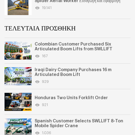
Spider Aerial Worker Εισαγωγή και εφαρμογή
19.141
ΤΕΛΕΥΤΑΙΑ ΠΡΟΣΘΗΚΗ
Colombian Customer Purchased Six
Articulated Boom Lifts from SWLLIFT
167
Iraqi Dairy Company Purchases 16 m
Articulated Boom Lift
929
Honduras Two Units Forklift Order
921
Spanish Customer Selects SWLLIFT 8-Ton
Mobile Spider Crane
1.036