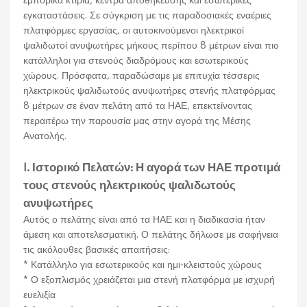
εμπορικά κτίρια, κέντρα αποθήκευσης και εσωτερικές
εγκαταστάσεις. Σε σύγκριση με τις παραδοσιακές εναέριες
πλατφόρμες εργασίας, οι αυτοκινούμενοι ηλεκτρικοί
ψαλιδωτοί ανυψωτήρες μήκους περίπου 8 μέτρων είναι πιο
κατάλληλοι για στενούς διαδρόμους και εσωτερικούς
χώρους. Πρόσφατα, παραδώσαμε με επιτυχία τέσσερις
ηλεκτρικούς ψαλιδωτούς ανυψωτήρες στενής πλατφόρμας
8 μέτρων σε έναν πελάτη από τα ΗΑΕ, επεκτείνοντας
περαιτέρω την παρουσία μας στην αγορά της Μέσης
Ανατολής.
I. Ιστορικό Πελατών: Η αγορά των ΗΑΕ προτιμά
τους στενούς ηλεκτρικούς ψαλιδωτούς
ανυψωτήρες
Αυτός ο πελάτης είναι από τα ΗΑΕ και η διαδικασία ήταν
άμεση και αποτελεσματική. Ο πελάτης δήλωσε με σαφήνεια
τις ακόλουθες βασικές απαιτήσεις:
* Κατάλληλο για εσωτερικούς και ημι-κλειστούς χώρους
* Ο εξοπλισμός χρειάζεται μια στενή πλατφόρμα με ισχυρή
ευελιξία