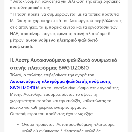
* Αυτοκινούμενη ικανότητα για βελτίωση της επιχειρησιακής
αποτελεσματικότητας
* Η τάση πρέπει να συμμορφώνεται με τα τοπικά πρότυπα
Με βάση τα χαρακτηριστικά του λειτουργικού περιβάλλοντος
στις αποθήκες, τα εμπορικά κέντρα και τα εργοστάσια των
ΗΑΕ, προτείναμε συγκεκριμένα τη στενή πλατφόρμα 8
μέτρων.
αυτοκινούμενο ηλεκτρικό ψαλιδωτό
ανυψωτικό
.
II. Λύση: Αυτοκινούμενο ψαλιδωτό ανυψωτικό
στενής πλατφόρμας SWGTJZ0810
Τελικά, ο πελάτης επιβεβαίωσε την αγορά του
Αυτοκινούμενη πλατφόρμα ψαλιδωτής ανύψωσης
SWGTJZ0810
Αυτό το μοντέλο είναι ώριμο στην αγορά της
Μέσης Ανατολής, εξισορροπώντας το ύψος, τη
χωρητικότητα φορτίου και την ευελιξία, καθιστώντας το
ιδανικό για καθημερινές εναέριες εργασίες.
Οι παράμετροι του προϊόντος έχουν ως εξής:
Όνομα προϊόντος: Αυτοπροωθούμενη πλατφόρμα
ψαλιδιού ανύψωσης / Ηλεκτρικός ψαλιδιός