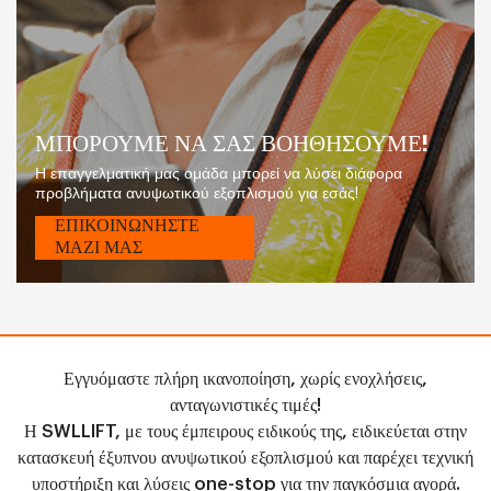
ΜΠΟΡΟΥΜΕ ΝΑ ΣΑΣ ΒΟΗΘΗΣΟΥΜΕ!
Η επαγγελματική μας ομάδα μπορεί να λύσει διάφορα
προβλήματα ανυψωτικού εξοπλισμού για εσάς!
ΕΠΙΚΟΙΝΩΝΗΣΤΕ
ΜΑΖΙ ΜΑΣ
Εγγυόμαστε πλήρη ικανοποίηση, χωρίς ενοχλήσεις,
ανταγωνιστικές τιμές!
Η SWLLIFT, με τους έμπειρους ειδικούς της, ειδικεύεται στην
κατασκευή έξυπνου ανυψωτικού εξοπλισμού και παρέχει τεχνική
υποστήριξη και λύσεις one-stop για την παγκόσμια αγορά.