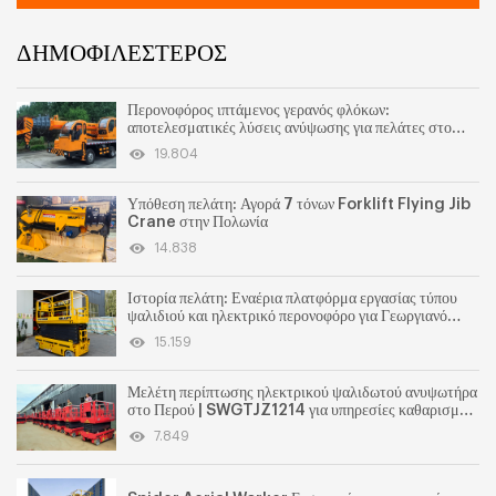
ΔΗΜΟΦΙΛΕΣΤΕΡΟΣ
Περονοφόρος ιπτάμενος γερανός φλόκων:
αποτελεσματικές λύσεις ανύψωσης για πελάτες στο
Ηνωμένο Βασίλειο
19.804
Υπόθεση πελάτη: Αγορά 7 τόνων Forklift Flying Jib
Crane στην Πολωνία
14.838
Ιστορία πελάτη: Εναέρια πλατφόρμα εργασίας τύπου
ψαλιδιού και ηλεκτρικό περονοφόρο για Γεωργιανό
πελάτη
15.159
Μελέτη περίπτωσης ηλεκτρικού ψαλιδωτού ανυψωτήρα
στο Περού | SWGTJZ1214 για υπηρεσίες καθαρισμού
βιομηχανικών πάρκων
7.849