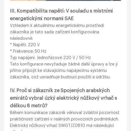
III. Kompatibilita napětí: V souladu s místními
energetickými normami SAE
Vzhledem k aktuálnímu energetickému prostředí
zákazníka je tato sada zařízení konfigurována
následovně:
* Napětí: 220 V
* Frekvence: 50 Hz
Typ napájení: Jednofázové 220 V / 50 Hz
Tato konfigurace nevyžaduje žádné další úpravy a lze ji
přímo připojit ke stávajícímu napájecímu systému
zákazníka, což usnadňuje budoucí použití a údržbu.
IV. Proč si zákazník ze Spojených arabských
emirátů vybral úzký elektrický nůžkový vrhač s
délkou 8 metrů?
Během komunikace zákazník věnoval zvláštní pozornost
praktičnosti zařízení v reálných provozních podmínkách.
Elektrický nůžkový vrhač SWGTJZ0810 má následující