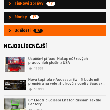
Tiskové zprávy
17
články
17
Události
67
NEJOBLÍBENĚJŠÍ
Úspěšný případ: Nákup nůžkových
pracovních plošin z USA
13 789
Nová kapitola v Accessu: Swllift bude mít
premiéru na veletrhu kovů a oceli v Saúdské
Arábii 2025
16 938
6m Electric Scissor Lift for Russian Textile
Factory