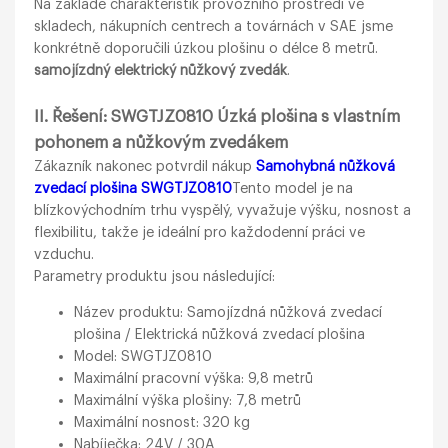
Na základě charakteristik provozního prostředí ve
skladech, nákupních centrech a továrnách v SAE jsme
konkrétně doporučili úzkou plošinu o délce 8 metrů.
samojízdný elektrický nůžkový zvedák
.
II. Řešení: SWGTJZ0810 Úzká plošina s vlastním
pohonem a nůžkovým zvedákem
Zákazník nakonec potvrdil nákup
Samohybná nůžková
zvedací plošina SWGTJZ0810
Tento model je na
blízkovýchodním trhu vyspělý, vyvažuje výšku, nosnost a
flexibilitu, takže je ideální pro každodenní práci ve
vzduchu.
Parametry produktu jsou následující:
Název produktu: Samojízdná nůžková zvedací
plošina / Elektrická nůžková zvedací plošina
Model: SWGTJZ0810
Maximální pracovní výška: 9,8 metrů
Maximální výška plošiny: 7,8 metrů
Maximální nosnost: 320 kg
Nabíječka: 24V / 30A