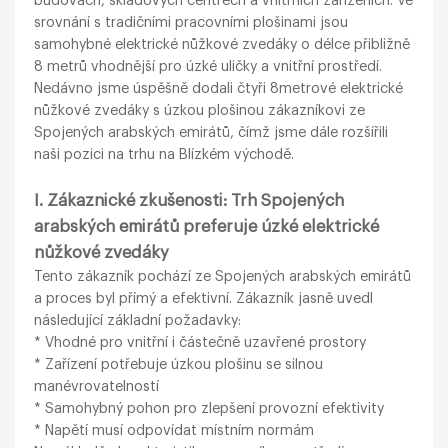
budovách, skladových centrech a vnitřních zařízeních. Ve
srovnání s tradičními pracovními plošinami jsou
samohybné elektrické nůžkové zvedáky o délce přibližně
8 metrů vhodnější pro úzké uličky a vnitřní prostředí.
Nedávno jsme úspěšně dodali čtyři 8metrové elektrické
nůžkové zvedáky s úzkou plošinou zákazníkovi ze
Spojených arabských emirátů, čímž jsme dále rozšířili
naši pozici na trhu na Blízkém východě.
I. Zákaznické zkušenosti: Trh Spojených
arabských emirátů preferuje úzké elektrické
nůžkové zvedáky
Tento zákazník pochází ze Spojených arabských emirátů
a proces byl přímý a efektivní. Zákazník jasně uvedl
následující základní požadavky:
* Vhodné pro vnitřní i částečně uzavřené prostory
* Zařízení potřebuje úzkou plošinu se silnou
manévrovatelností
* Samohybný pohon pro zlepšení provozní efektivity
* Napětí musí odpovídat místním normám