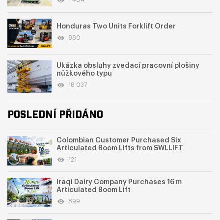
1 404
Honduras Two Units Forklift Order
880
Ukázka obsluhy zvedací pracovní plošiny
nůžkového typu
18 037
POSLEDNÍ PŘIDÁNO
Colombian Customer Purchased Six
Articulated Boom Lifts from SWLLIFT
121
Iraqi Dairy Company Purchases 16 m
Articulated Boom Lift
899