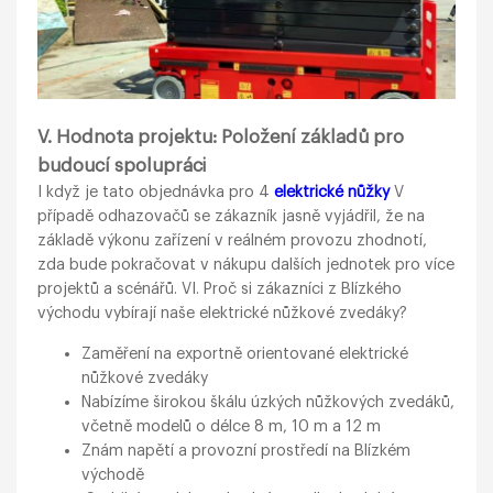
V. Hodnota projektu: Položení základů pro
budoucí spolupráci
I když je tato objednávka pro 4
elektrické nůžky
V
případě odhazovačů se zákazník jasně vyjádřil, že na
základě výkonu zařízení v reálném provozu zhodnotí,
zda bude pokračovat v nákupu dalších jednotek pro více
projektů a scénářů. VI. Proč si zákazníci z Blízkého
východu vybírají naše elektrické nůžkové zvedáky?
Zaměření na exportně orientované elektrické
nůžkové zvedáky
Nabízíme širokou škálu úzkých nůžkových zvedáků,
včetně modelů o délce 8 m, 10 m a 12 m
Znám napětí a provozní prostředí na Blízkém
východě