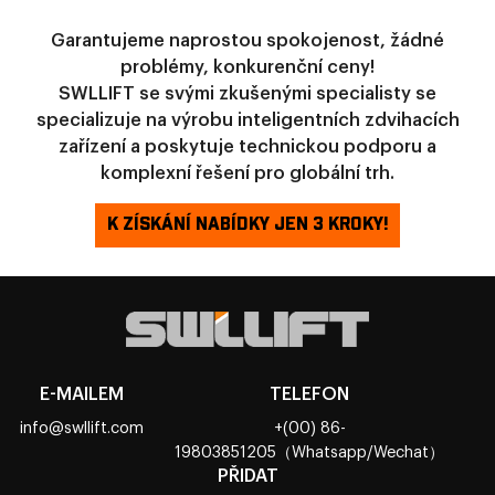
Garantujeme naprostou spokojenost, žádné
problémy, konkurenční ceny!
SWLLIFT se svými zkušenými specialisty se
specializuje na výrobu inteligentních zdvihacích
zařízení a poskytuje technickou podporu a
komplexní řešení pro globální trh.
K ZÍSKÁNÍ NABÍDKY JEN 3 KROKY!
E-MAILEM
TELEFON
info@swllift.com
+(00) 86-
19803851205（Whatsapp/Wechat）
PŘIDAT