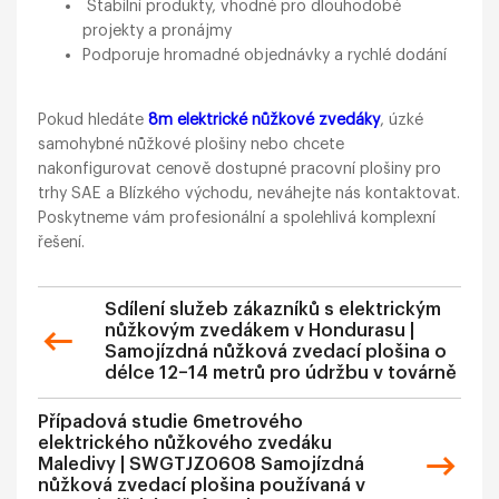
Stabilní produkty, vhodné pro dlouhodobé
projekty a pronájmy
Podporuje hromadné objednávky a rychlé dodání
Pokud hledáte
8m elektrické nůžkové zvedáky
, úzké
samohybné nůžkové plošiny nebo chcete
nakonfigurovat cenově dostupné pracovní plošiny pro
trhy SAE a Blízkého východu, neváhejte nás kontaktovat.
Poskytneme vám profesionální a spolehlivá komplexní
řešení.
Sdílení služeb zákazníků s elektrickým
nůžkovým zvedákem v Hondurasu |
Samojízdná nůžková zvedací plošina o
délce 12–14 metrů pro údržbu v továrně
Případová studie 6metrového
elektrického nůžkového zvedáku
Maledivy | SWGTJZ0608 Samojízdná
nůžková zvedací plošina používaná v