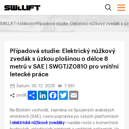
SWLLIFT
>
Události
>
Případová studie: Elektrický nůžkový zvedák s ú
Případová studie: Elektrický nůžkový
zvedák s úzkou plošinou o délce 8
metrů v SAE | SWGTJZ0810 pro vnitřní
letecké práce
Datum: 30. 12. 2025
7 661
Share
LinkedIn
Facebook
Twitter
Email
podíl:
Na Blízkém východě, zejména ve Spojených arabských
emirátech (SAE), roste poptávka po úzkých platformách
E
elektrické nůžkové zvedáky
i nadále roste v komerčních