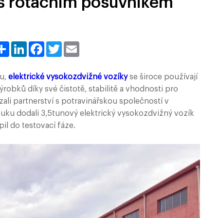
 s rotačním posuvníkem
Share
LinkedIn
Facebook
Twitter
Email
lu,
elektrické vysokozdvižné vozíky
se široce používají
ýrobků díky své čistotě, stabilitě a vhodnosti pro
li partnerství s potravinářskou společností v
uku dodali 3,5tunový elektrický vysokozdvižný vozík
pil do testovací fáze.