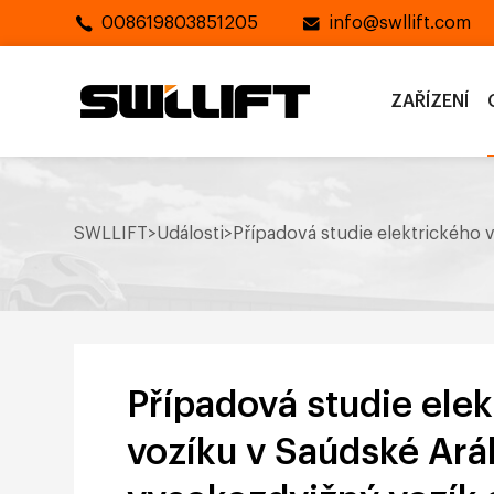
008619803851205
info@swllift.com
ZAŘÍZENÍ
SWLLIFT
>
Události
>
Případová studie elektrického
Případová studie ele
vozíku v Saúdské Aráb