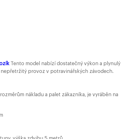
ozík
Tento model nabízí dostatečný výkon a plynulý
 nepřetržitý provoz v potravinářských závodech.
rozměrům nákladu a palet zákazníka, je vyráběn na
mm
 tuny, výška zdvihu 5 metrů