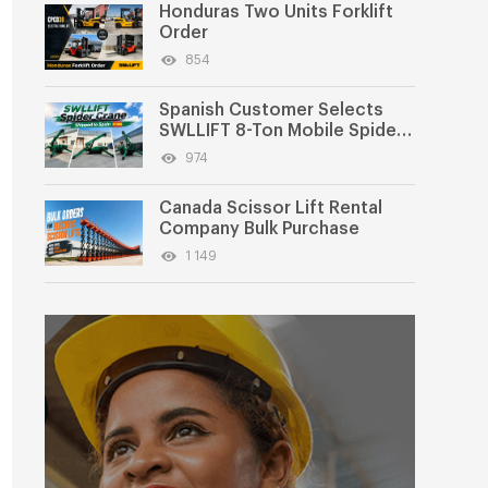
Honduras Two Units Forklift
Order
854
Spanish Customer Selects
SWLLIFT 8-Ton Mobile Spider
Crane
974
Canada Scissor Lift Rental
Company Bulk Purchase
1 149