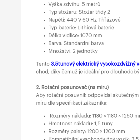
Výška zdvihu: 5 metrů
Typ stožáru: Stožár třídy 2
Napětí: 440 V 60 Hz Třífázové
Typ baterie: Lithiová baterie
Délka vidlice: 1070 mm
Barva: Standardní barva
Množství: 2 jednotky
Tento
3,5tunový elektrický vysokozdvižný v
chod, díky čemuž je ideální pro dlouhodobý
2. Rotační posunovač (na míru)
Aby rotační posuvník odpovídal skutečným 
míru dle specifikací zákazníka:
Rozměry nákladu: 1180 × 1180 × 1250 
Hmotnost nákladu: 1,5 tuny
Rozměry palety: 1200 × 1200 mm
Kompatibilní vysokozdvižný vozík: 3,5