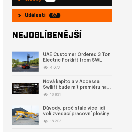
Události
67
NEJOBLÍBENĚJŠÍ
UAE Customer Ordered 3 Ton
Electric Forklift from SWL
4 073
Nová kapitola v Accessu:
Swllift bude mít premiéru na
veletrhu kovů a oceli v
16 931
Saúdské Arábii 2025
Důvody, proč stále více lidí
volí zvedací pracovní plošiny
18 203