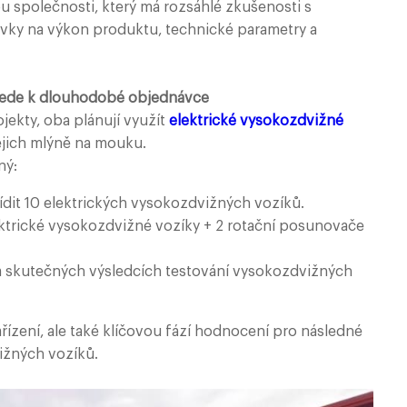
 společnosti, který má rozsáhlé zkušenosti s
vky na výkon produktu, technické parametry a
í vede k dlouhodobé objednávce
jekty, oba plánují využít
elektrické vysokozdvižné
jejich mlýně na mouku.
ný:
dit 10 elektrických vysokozdvižných vozíků.
ktrické vysokozdvižné vozíky + 2 rotační posunovače
a skutečných výsledcích testování vysokozdvižných
ízení, ale také klíčovou fází hodnocení pro následné
ižných vozíků.