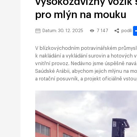
vysokozdvižný vozík
pro mlýn na mouku
Datum: 30. 12. 2025
7 147
podíl:
V blízkovýchodním potravinářském průmys
k nakládání a vykládání surovin a hotových v
vnitřní provoz. Nedávno jsme úspěšně naváza
Saúdské Arábii, abychom jejich mlýnu na mo
a rotační posuvník, a projekt oficiálně vstou