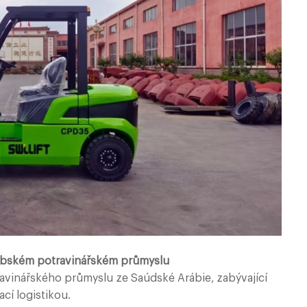
arabském potravinářském průmyslu
travinářského průmyslu ze Saúdské Arábie, zabývající
cí logistikou.