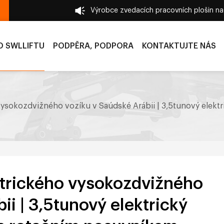
Výrobce zvedacích pracovních plošin n
O SWLLIFTU
PODPĚRA, PODPORA
KONTAKTUJTE NÁS
 vysokozdvižného vozíku v Saúdské Arábii | 3,5tunový elek
ktrického vysokozdvižného
ii | 3,5tunový elektrický