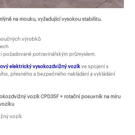
 mlýně na mouku, vyžadující vysokou stabilitu.
 moučných výrobků
dech
sti požadované potravinářským průmyslem.
ový elektrický vysokozdvižný vozík
ve spojení s
ího, přesného a bezpečného nakládání a vykládání
ysokozdvižný vozík CPD35F + rotační posuvník na míru
vozíku
ižný vozík