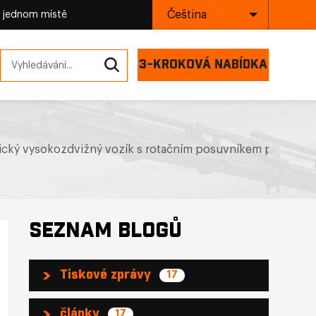
Čeština
a jednom místě
3-KROKOVÁ NABÍDKA
trický vysokozdvižný vozík s rotačním posuvníkem pro mlý
SEZNAM BLOGŮ
Tiskové zprávy
17
články
17