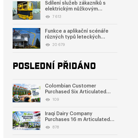
Sdílení služeb zákazníků s
elektrickým nůžkovým
zvedákem v Hondurasu |
7 613
Samojízdná nůžková zvedací
plošina o délce 12–14 metrů
Funkce a aplikační scénáře
pro údržbu v továrně
různých typů leteckých
pracovních plošin
20 679
POSLEDNÍ PŘIDÁNO
Colombian Customer
Purchased Six Articulated
Boom Lifts from SWLLIFT
109
Iraqi Dairy Company
Purchases 16 m Articulated
Boom Lift
878