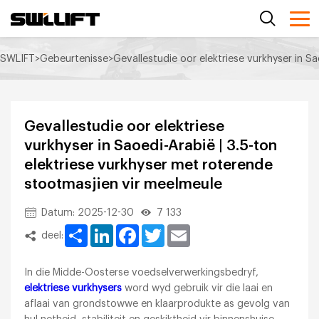
SWLIFT
>
Gebeurtenisse
>
Gevallestudie oor elektriese vurkhyser in S
Gevallestudie oor elektriese
vurkhyser in Saoedi-Arabië | 3.5-ton
elektriese vurkhyser met roterende
stootmasjien vir meelmeule
Datum: 2025-12-30
7 133
Share
LinkedIn
Facebook
Twitter
Email
deel:
In die Midde-Oosterse voedselverwerkingsbedryf,
elektriese vurkhysers
word wyd gebruik vir die laai en
aflaai van grondstowwe en klaarprodukte as gevolg van