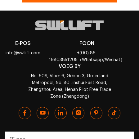
E-POS
FOON
info@swllift.com
+(00) 86-
19803851205（Whatsapp/Wechat）
VOEG BY
No. 609, Vloer 6, Gebou 3, Groenland
Metropool, No. 80 Jinshui East Road,
Zhengzhou Area, Henan Pilot Free Trade
Zone (Zhengdong)