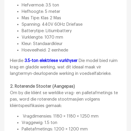
Hefvermoë: 3.5 ton
Hefhoogte: 5 meter
Mas Tipe: Klas 2 Mas
Spanning: 440V 60Hz Driefase
Batterytipe: Litiumbattery
Vurklengte: 1070 mm
Kleur: Standaardkleur
Hoeveelheid: 2 eenhede
Hierdie
3.5-ton elektriese vurkhyser
Die model bied ruim
krag en gladde werking, wat dit ideaal maak vir
langtermyn-deurlopende werking in voedselfabrieke.
2. Roterende Stooter (Aangepas)
Om by die kliënt se werklike vrag- en palletafmetings te
pas, word die roterende stootmasjien volgens
kliëntspesifikasies gemaak:
Vragdimensies: 1180 × 1180 × 1250 mm
Vraggewig: 1.5 ton
Palletafmetings: 1200 × 1200 mm