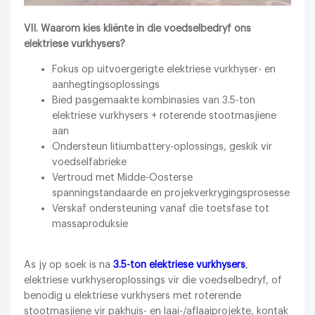
VII. Waarom kies kliënte in die voedselbedryf ons
elektriese vurkhysers?
Fokus op uitvoergerigte elektriese vurkhyser- en
aanhegtingsoplossings
Bied pasgemaakte kombinasies van 3.5-ton
elektriese vurkhysers + roterende stootmasjiene
aan
Ondersteun litiumbattery-oplossings, geskik vir
voedselfabrieke
Vertroud met Midde-Oosterse
spanningstandaarde en projekverkrygingsprosesse
Verskaf ondersteuning vanaf die toetsfase tot
massaproduksie
As jy op soek is na
3.5-ton elektriese vurkhysers
,
elektriese vurkhyseroplossings vir die voedselbedryf, of
benodig u elektriese vurkhysers met roterende
stootmasjiene vir pakhuis- en laai-/aflaaiprojekte, kontak