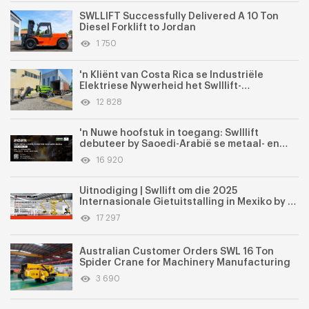
SWLLIFT Successfully Delivered A 10 Ton
Diesel Forklift to Jordan
1 750
'n Kliënt van Costa Rica se Industriële
Elektriese Nywerheid het Swlllift-
lugwerktoerusting suksesvol gekoop
12 828
'n Nuwe hoofstuk in toegang: Swlllift
debuteer by Saoedi-Arabië se metaal- en
staaluitstalling 2025
16 920
Uitnodiging | Swllift om die 2025
Internasionale Gietuitstalling in Mexiko by te
woon
17 297
Australian Customer Orders SWL 16 Ton
Spider Crane for Machinery Manufacturing
3 690