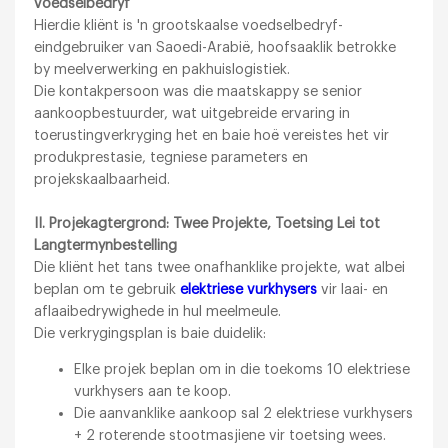
voedselbedryf
Hierdie kliënt is 'n grootskaalse voedselbedryf-
eindgebruiker van Saoedi-Arabië, hoofsaaklik betrokke
by meelverwerking en pakhuislogistiek.
Die kontakpersoon was die maatskappy se senior
aankoopbestuurder, wat uitgebreide ervaring in
toerustingverkryging het en baie hoë vereistes het vir
produkprestasie, tegniese parameters en
projekskaalbaarheid.
II. Projekagtergrond: Twee Projekte, Toetsing Lei tot
Langtermynbestelling
Die kliënt het tans twee onafhanklike projekte, wat albei
beplan om te gebruik
elektriese vurkhysers
vir laai- en
aflaaibedrywighede in hul meelmeule.
Die verkrygingsplan is baie duidelik:
Elke projek beplan om in die toekoms 10 elektriese
vurkhysers aan te koop.
Die aanvanklike aankoop sal 2 elektriese vurkhysers
+ 2 roterende stootmasjiene vir toetsing wees.