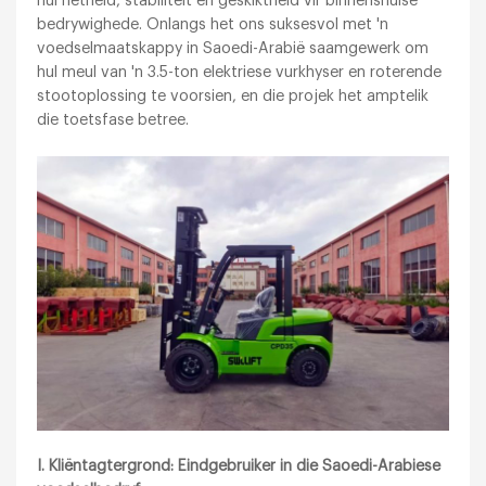
hul netheid, stabiliteit en geskiktheid vir binnenshuise
bedrywighede. Onlangs het ons suksesvol met 'n
voedselmaatskappy in Saoedi-Arabië saamgewerk om
hul meul van 'n 3.5-ton elektriese vurkhyser en roterende
stootoplossing te voorsien, en die projek het amptelik
die toetsfase betree.
I. Kliëntagtergrond: Eindgebruiker in die Saoedi-Arabiese