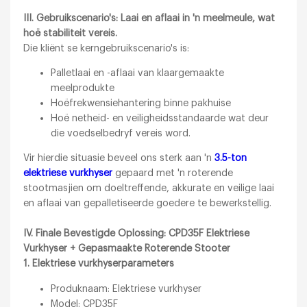
III. Gebruikscenario's: Laai en aflaai in 'n meelmeule, wat
hoë stabiliteit vereis.
Die kliënt se kerngebruikscenario's is:
Palletlaai en -aflaai van klaargemaakte
meelprodukte
Hoëfrekwensiehantering binne pakhuise
Hoë netheid- en veiligheidsstandaarde wat deur
die voedselbedryf vereis word.
Vir hierdie situasie beveel ons sterk aan 'n
3.5-ton
elektriese vurkhyser
gepaard met 'n roterende
stootmasjien om doeltreffende, akkurate en veilige laai
en aflaai van gepalletiseerde goedere te bewerkstellig.
IV. Finale Bevestigde Oplossing: CPD35F Elektriese
Vurkhyser + Gepasmaakte Roterende Stooter
1. Elektriese vurkhyserparameters
Produknaam: Elektriese vurkhyser
Model: CPD35F