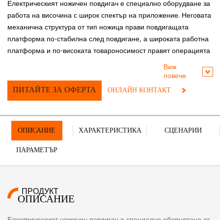
Електрическият ножичен повдигач е специално оборудване за
работа на височина с широк спектър на приложение. Неговата
механична структура от тип ножица прави повдигащата
платформа по-стабилна след повдигане, а широката работна
платформа и по-високата товароносимост правят операцията
на голяма надморска височина по-широка и подходяща за
Виж
работа на няколко души едновременно. Това прави работата
повече
на височина по-ефективна и по-безопасна.
ПИТАЙТЕ ЗА ОФЕРТА
ОНЛАЙН КОНТАКТ
ОПИСАНИЕ
ХАРАКТЕРИСТИКА
СЦЕНАРИИ
ПАРАМЕТЪР
ПРОДУКТ
ОПИСАНИЕ