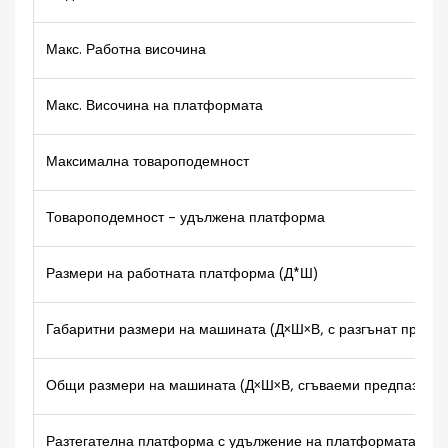
Макс. Работна височина
Макс. Височина на платформата
Максимална товароподемност
Товароподемност – удължена платформа
Размери на работната платформа (Д*Ш)
Габаритни размери на машината (Д×Ш×В, с разгънат предпа
Общи размери на машината (Д×Ш×В, сгъваеми предпазни п
Разтегателна платформа с удължение на платформата – д