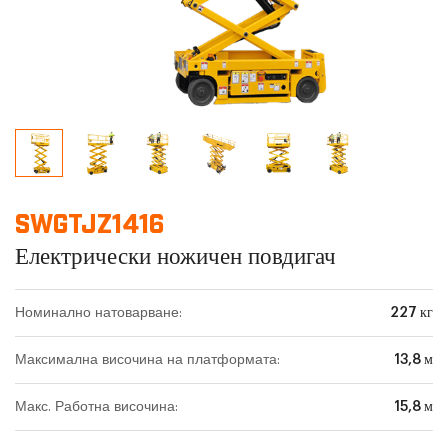
SWGTJZ1416
Електрически ножичен повдигач
Номинално натоварване:
227 кг
Максимална височина на платформата:
13,8 м
Макс. Работна височина:
15,8 м