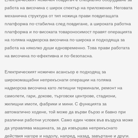
Електрическият ножичен повдигач е специално оборудване за
работа на височина с широк спектър на приложение. Неговата
механична структура от тип ножица прави повдигащата
платформа по-стабилна след повдигане, а широката работна
платформа и по-високата товароносимост правят операцията
на голяма надморска височина по-широка и подходяща за
работа на няколко души едновременно. Това прави работата
на височина по-ефективна и по-безопасна.
Електрическият ножичен асансьор е подходящ за
широкомащабни непрекъснати операции на голяма
надморска височина като летищни терминали, ремонт на
самолети, гари, докове, търговски центрове, стадиони,
жилищни имоти, фабрики и мини. С функцията за
автоматично ходене, той може да върви бързо и бавно при
различни работни условия. Само един човек във въздуха може
да управлява машината, за да извършва непрекъснато
действия нагоре и надолу, напред, назад, завъртане и други.