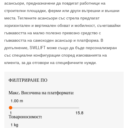
асансьори, предназначени да повдигат работници на
строителни площадки, ферми или други вътрешни и външни
места. Теглените асансьори със стрела предлагат
хоризонтален и вертикален обхват и мобилност, съчетавайки
гъвкавостта на малко полезно превозно средство с
гъвкавостта на самоходен асансьор и платформа. В
допълнение, SWLLIFT може също да бъде персонализиран
със специални конфигурации според изискванията на
клиента, за да отговори на специфичните нужди.
ФИЛТРИРАНЕ ПО
Макс. Височина на платформата:
1.00 m
1
15.8
Товароносимост:
1 kg