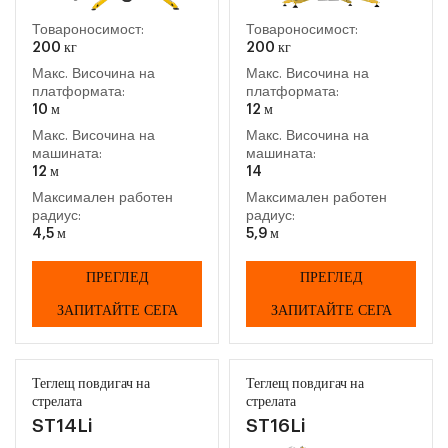
Товароносимост:
Товароносимост:
200 кг
200 кг
Макс. Височина на
Макс. Височина на
платформата:
платформата:
10 м
12 м
Макс. Височина на
Макс. Височина на
машината:
машината:
12 м
14
Максимален работен
Максимален работен
радиус:
радиус:
4,5 м
5,9 м
ПРЕГЛЕД
ПРЕГЛЕД
ЗАПИТАЙТЕ СЕГА
ЗАПИТАЙТЕ СЕГА
Теглещ повдигач на
Теглещ повдигач на
стрелата
стрелата
ST14Li
ST16Li