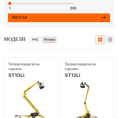
1
200
ФИЛТЪР
МОДЕЛИ
НАС
Метрика
Теглещ повдигач на
Теглещ повдигач на
стрелата
стрелата
ST10Li
ST12Li