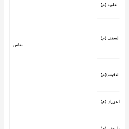
حماية العلوية (م)
 إلى السقف (م)
مقاس
قصى/الدقيقة)(م)
قطر الدوران (م)
زاوية اليمنى (م)