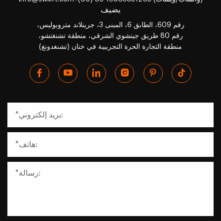
يضيف
رقم 609، الطابق 6، المبنى 3، جرينلاند متروبوليس،
رقم 80 طريق جينشوي الشرقي، منطقة تشنغتشو،
منطقة التجارة الحرة التجريبية في خنان (تشنغدونغ)