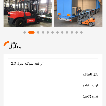
منتج
معامل
رافعة شوكية ديزل 2.0T
شكل الطاقة
أسلوب القيادة
ة المقدرة (كجم)