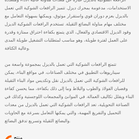
الرافعة الشوكية بالديزل عبارة عن معدات مناولة عالية الأداء ومتعددة
الاستخدامات، مدعومة بمحرك ديزل. تتميز الرافعات الشوكية التي تعمل
بالديزل بعزم دوران قوي واستقرار موثوق، ويمكنها بسهولة التعامل مع
مختلف مهام مناولة البضائع الثقيلة. تستخدم الرافعات الشوكية الديزل
وقود الديزل الاقتصادي والفعال، الذي يتمتع بكفاءة احتراق ممتازة وقدرة
على العمل لفترة طويلة، وهو مناسب لمتطلبات التشغيل طويلة المدى
وعالية الكثافة.
تتمتع الرافعات الشوكية التي تعمل بالديزل بمجموعة واسعة من
سيناريوهات التطبيق في مختلف الصناعات. في مواقع البناء، يمكن
للرافعات الشوكية التي تعمل بالديزل نقل وتكديس مواد البناء الثقيلة
وقضبان الفولاذ والطوب والبلاط وما إلى ذلك بكفاءة، مما يحسن كفاءة
البناء ويقلل تكاليف العمالة. في الموانئ والمجمعات اللوجستية وكذلك في
الصناعة التحويلية، تعد الرافعات الشوكية التي تعمل بالديزل من معدات
التحميل والتفريغ المهمة، والتي يمكنها التعامل بسرعة مع الحاويات
والبضائع الثقيلة وتسريع تدفق البضائع.
منتج