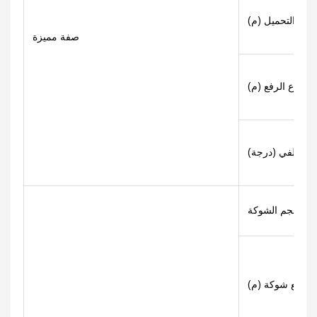
كز التحميل (م)
صفة مميزة
ارتفاع الرفع (م)
ي/الخلفي (درجة)
L×W×D)
كة/مع شوكة (م)