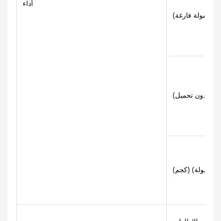
أداء
ون حمولة) (كجم)