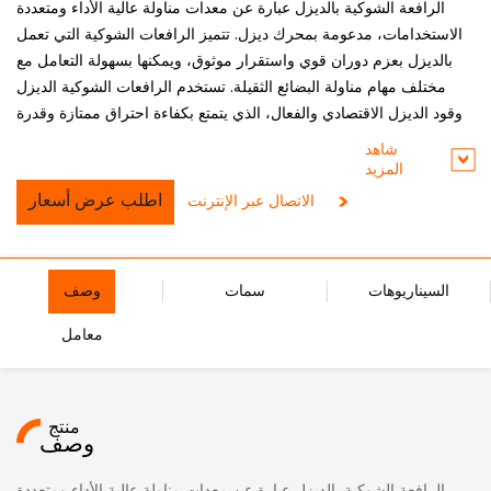
الرافعة الشوكية بالديزل عبارة عن معدات مناولة عالية الأداء ومتعددة
الاستخدامات، مدعومة بمحرك ديزل. تتميز الرافعات الشوكية التي تعمل
بالديزل بعزم دوران قوي واستقرار موثوق، ويمكنها بسهولة التعامل مع
مختلف مهام مناولة البضائع الثقيلة. تستخدم الرافعات الشوكية الديزل
وقود الديزل الاقتصادي والفعال، الذي يتمتع بكفاءة احتراق ممتازة وقدرة
على العمل لفترة طويلة، وهو مناسب لمتطلبات التشغيل طويلة المدى
شاهد
وعالية الكثافة.
المزيد
اطلب عرض أسعار
الاتصال عبر الإنترنت
السيناريوهات
سمات
وصف
معامل
منتج
وصف