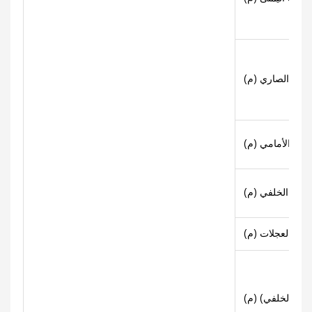
(عند الصاري (م)
بروز الأمامي (م)
تعليق الخلفي (م)
عدة العجلات (م)
سار الخلفي) (م)