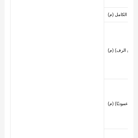
عرض الكامل (م)
ة (مع الرف) (م)
اري عموديًا) (م)