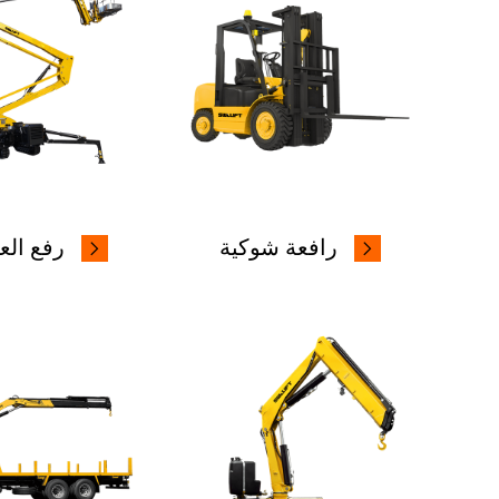
رافعة شوكية
رفع الع