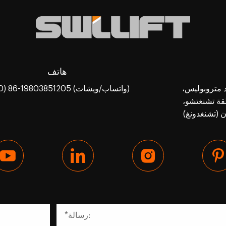
هاتف
المبنى 3، جرينلاند متروبوليس،
+(00) 86-19803851205 (واتساب/ويشات)
طقة تشنغتشو،
ن (تشنغدونغ)