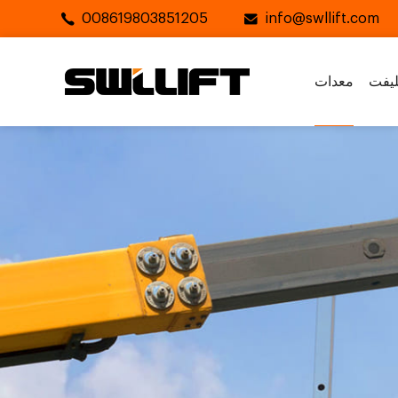
008619803851205
info@swllift.com
يفت
معدات