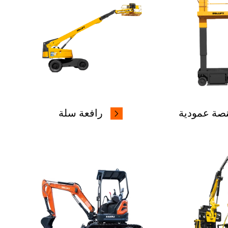
صة عمودية
رافعة سلة