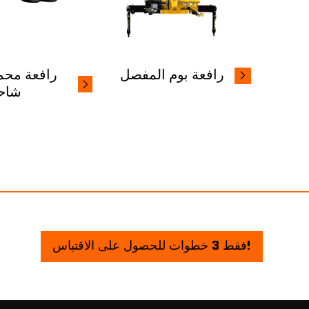
رافعة بوم المفصل
رافعة محم
شاح
فقط 3 خطوات للحصول على الاقتباس!