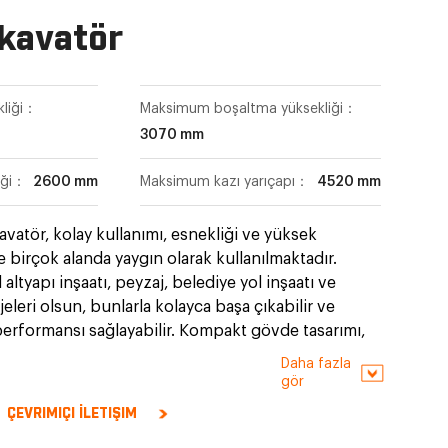
kavatör
kliği：
Maksimum boşaltma yüksekliği：
3070 mm
iği：
2600 mm
Maksimum kazı yarıçapı：
4520 mm
atör, kolay kullanımı, esnekliği ve yüksek
le birçok alanda yaygın olarak kullanılmaktadır.
al altyapı inşaatı, peyzaj, belediye yol inşaatı ve
jeleri olsun, bunlarla kolayca başa çıkabilir ve
rformansı sağlayabilir. Kompakt gövde tasarımı,
ışmak için uygundur ve iş rahatlığını ve güvenliğini
Daha fazla
şaat sağlar.
gör
ÇEVRIMIÇI İLETIŞIM