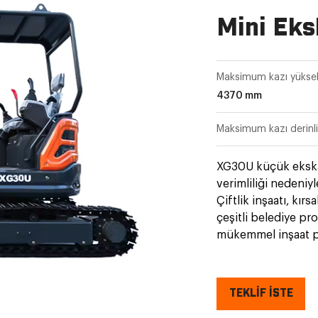
Mini Eks
Maksimum kazı yükse
4370 mm
Maksimum kazı derinl
XG30U küçük ekskav
verimliliği nedeniy
Çiftlik inşaatı, kırs
çeşitli belediye pro
mükemmel inşaat pe
küçük alanlarda çal
artırırken verimli in
TEKLİF İSTE