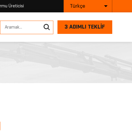
Türkçe
mu Üreticisi
3 ADIMLI TEKLİF
U