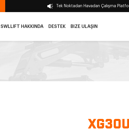
Tek Noktadan Havadan Çalışma Platfor
SWLLIFT HAKKINDA
DESTEK
BIZE ULAŞIN
XG30