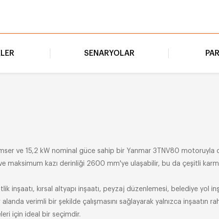
KLER
SENARYOLAR
PA
imser ve 15,2 kW nominal güce sahip bir Yanmar 3TNV80 motoruyla donat
 maksimum kazı derinliği 2600 mm'ye ulaşabilir, bu da çeşitli karmaşık 
ftlik inşaatı, kırsal altyapı inşaatı, peyzaj düzenlemesi, belediye yol i
alanda verimli bir şekilde çalışmasını sağlayarak yalnızca inşaatın r
eri için ideal bir seçimdir.