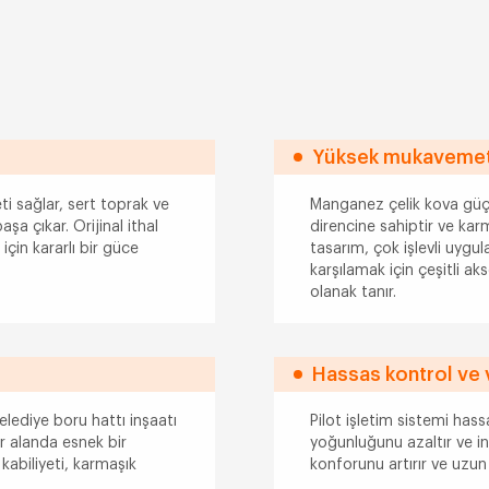
Yüksek mukavemetl
eti sağlar, sert toprak ve
Manganez çelik kova güç
a çıkar. Orijinal ithal
direncine sahiptir ve kar
için kararlı bir güce
tasarım, çok işlevli uygul
karşılamak için çeşitli ak
olanak tanır.
Hassas kontrol ve 
lediye boru hattı inşaatı
Pilot işletim sistemi hass
ir alanda esnek bir
yoğunluğunu azaltır ve inşa
 kabiliyeti, karmaşık
konforunu artırır ve uzun 