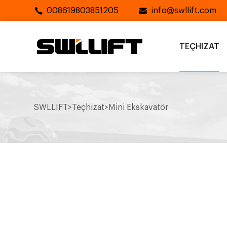
008619803851205
info@swllift.com
TEÇHIZAT
SWLLIFT
>
Teçhizat
>
Mini Ekskavatör