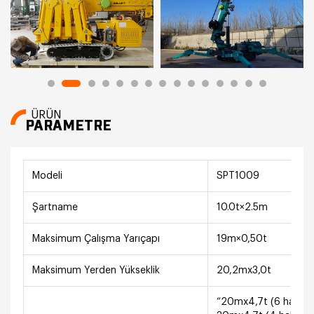
ÜRÜN
PARAMETRE
Modeli
SPT1009
Şartname
10.0t×2.5m
Maksimum Çalışma Yarıçapı
19m×0,50t
Maksimum Yerden Yükseklik
20,2mx3,0t
“20mx4,7t (6 halat)