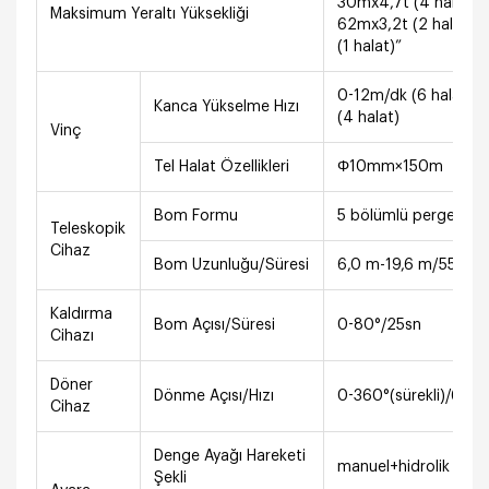
30mx4,7t (4 halat)
Maksimum Yeraltı Yüksekliği
62mx3,2t (2 halat) 
(1 halat)”
0-12m/dk (6 halat) 
Kanca Yükselme Hızı
(4 halat)
Vinç
Tel Halat Özellikleri
Φ10mm×150m
Bom Formu
5 bölümlü pergel, alt
Teleskopik
Cihaz
Bom Uzunluğu/Süresi
6,0 m-19,6 m/55 sn
Kaldırma
Bom Açısı/Süresi
0-80°/25sn
Cihazı
Döner
Dönme Açısı/Hızı
0-360°(sürekli)/60sn
Cihaz
Denge Ayağı Hareketi
manuel+hidrolik
Şekli