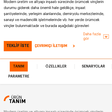
Modern üretim ve altyapı inşaatı sürecinde örümcek vinçlerin
durumu giderek daha önemli hale geldikçe, inşaat
şantiyelerinde, yerleşim alanlarında, demiryolu merkezlerinde,
sanayi ve madencilik işletmelerinde vb. her yerde örümcek
vinçler bulunmaktadır ve burada aşağıdaki görevleri
üstlenmektedirler: malzeme taşıma ve ekipman kurulumunda
Daha fazla
kullanılır ve büyük vinçlerde yaygın olarak kullanılır.
gör
Konuşlandırıldığı dar alana girmek imkansızdır.
TEKLİF İSTE
ÇEVRIMIÇI İLETIŞIM
TANIM
ÖZELLIKLER
SENARYOLAR
PARAMETRE
ÜRÜN
TANIM