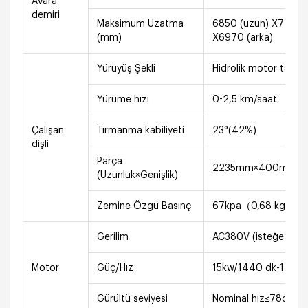
Avara
demiri
Maksimum Uzatma
6850 (uzun) X7100 
(mm)
X6970 (arka)
Yürüyüş Şekli
Hidrolik motor tahrikli,
Yürüme hızı
0-2,5 km/saat
Çalışan
Tırmanma kabiliyeti
23°(42%)
dişli
Parça
2235mm×400mm
(Uzunluk×Genişlik)
Zemine Özgü Basınç
67kpa（0,68 kgf/cm
Gerilim
AC380V (isteğe bağlı
Motor
Güç/Hız
15kw/1440 dk-1
Gürültü seviyesi
Nominal hız≤78dB(A)