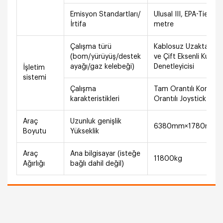
Emisyon Standartları/
Ulusal III, EPA-Tier4
İrtifa
metre
Çalışma türü
Kablosuz Uzaktan K
(bom/yürüyüş/destek
ve Çift Eksenli Kuma
ayağı/gaz kelebeği)
Denetleyicisi
İşletim
sistemi
Çalışma
Tam Orantılı Kontrol
karakteristikleri
Orantılı Joystick Kon
Araç
Uzunluk genişlik
6380mm×1780mm×
Boyutu
Yükseklik
Araç
Ana bilgisayar (isteğe
11800kg
Ağırlığı
bağlı dahil değil)