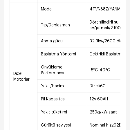
Modeli
4TVN88Z(YANMAR)
Dört silindirli su
Tip/Deplasman
soğutmalı/2.190L
Anma gücü
32,3kw/2600 dk-1
Başlatma Yöntemi
Elektrikli Başlatma
Önyükleme
-5°C~40°C
Performansı
Dizel
Motorlar
Yakıt/Hacim
Dizel/60L
Pil Kapasitesi
12v 60AH
Yakıt tüketimi
259g/kW-saat
Gürültü seviyesi
Nominal hız≤92B(A) 