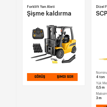
Forklift Yan Aleti
Dizel Forkl
Şişme kaldırma
SCPC
Nominal Yü
GÖRÜŞ
ŞIMDI SOR
4 ton
:
Yük Merkez
0,5 m
Maksimum K
3 m