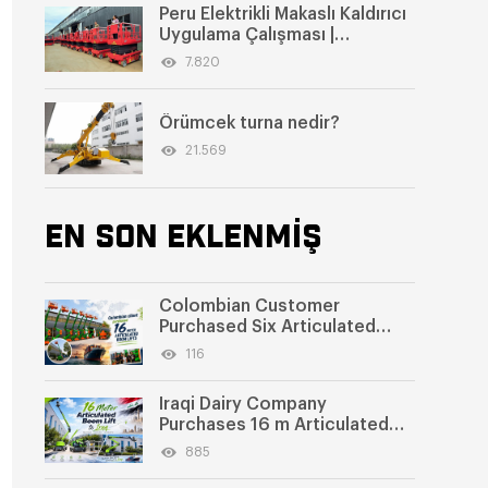
Peru Elektrikli Makaslı Kaldırıcı
Uygulama Çalışması |
SWGTJZ1214 Endüstriyel Park
7.820
Temizlik Hizmetleri İçin
Örümcek turna nedir?
21.569
EN SON EKLENMİŞ
Colombian Customer
Purchased Six Articulated
Boom Lifts from SWLLIFT
116
Iraqi Dairy Company
Purchases 16 m Articulated
Boom Lift
885