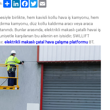
Share
LinkedIn
Facebook
Twitter
Email
k:
siyle birlikte, hem kavisli kollu hava iş kamyonu, hem
dırma kamyonu, düz kollu kaldırma aracı veya araca
anındı. Bunlar arasında, elektrikli makaslı çatallı havai iş
iyetle karşılanan bu ailenin en iyisidir; SWLLIFT
ır.
elektrikli makaslı çatal hava çalışma platformu
BT.