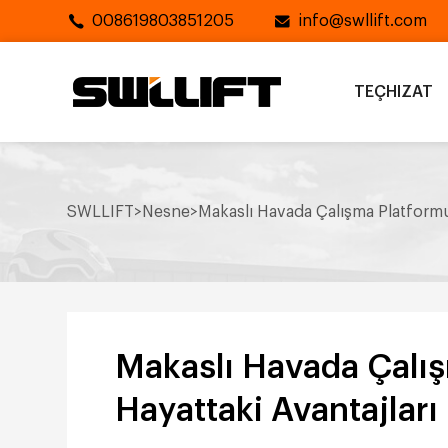
008619803851205
info@swllift.com
TEÇHIZAT
SWLLIFT
>
Nesne
>
Makaslı Havada Çalışma Platformu
Makaslı Havada Çalı
Hayattaki Avantajları