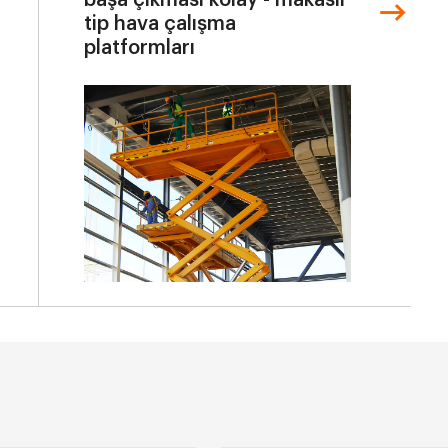
başa çıkması kolay - makaslı
tip hava çalışma
platformları