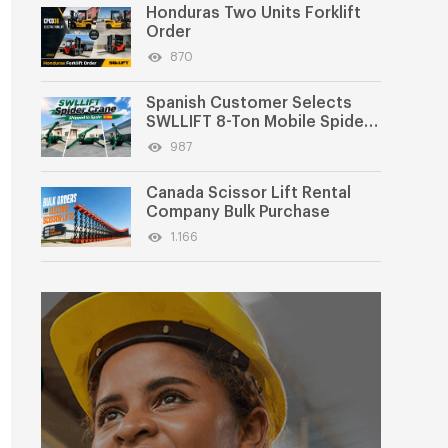
Honduras Two Units Forklift
Order
870
Spanish Customer Selects
SWLLIFT 8-Ton Mobile Spider
Crane
987
Canada Scissor Lift Rental
Company Bulk Purchase
1.166