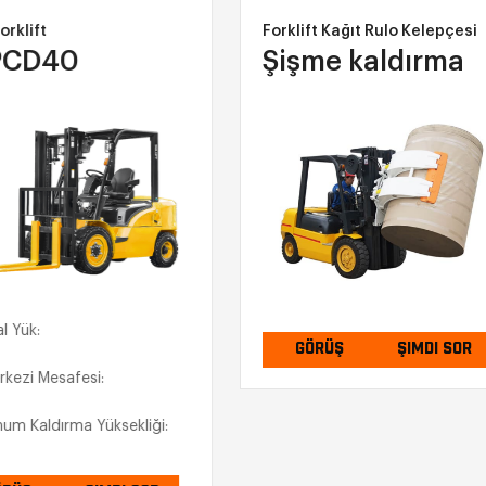
ift
Forklift Kağıt Rulo Kelepçesi
D40
Şişme kaldırma
k:
GÖRÜŞ
ŞIMDI SOR
i Mesafesi:
aldırma Yüksekliği: