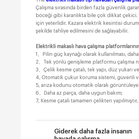
The
elektrikli makaslı tip havadan çalışma p
Çalışma sırasında birden fazla güvenlik garant
böceği gibi karanlıkta bile çok dikkat çekici.
için yeterlidir. Kazara elektrik kesintisi duru
şekilde tahliye edilmesini de sağlayabilir.
Elektrikli makaslı hava çalışma platformlarının
1、Pilin güç kaynağı olarak kullanılması, daha
2、Tek yönlü genişleme platformu çalışma nokt
3、Çelik kesme çatalı, tek yapı, düz yukarı ve 
4, Otomatik çukur koruma sistemi, güvenli ve
5, arıza kodunu otomatik olarak görüntüleyebil
6、Daha az parça, daha uygun bakım;
7, Kesme çatalı tamamen çelikten yapılmıştır,
Giderek daha fazla insanın