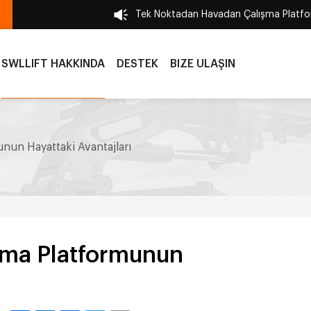
Tek Noktadan Havadan Çalışma Platfor
SWLLIFT HAKKINDA
DESTEK
BIZE ULAŞIN
nun Hayattaki Avantajları
şma Platformunun