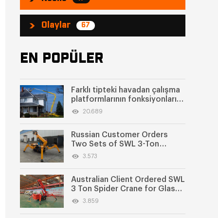
Olaylar
67
EN POPÜLER
Farklı tipteki havadan çalışma
platformlarının fonksiyonları
ve uygulama senaryoları
20.689
Russian Customer Orders
Two Sets of SWL 3-Ton
Spider Cranes
3.573
Australian Client Ordered SWL
3 Ton Spider Crane for Glass
Lifting
3.859