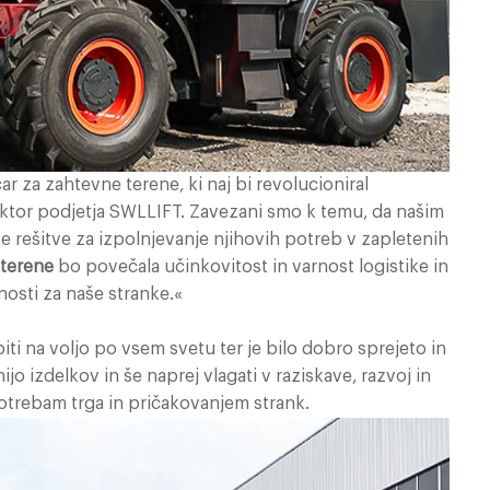
r za zahtevne terene, ki naj bi revolucioniral
irektor podjetja SWLLIFT. Zavezani smo k temu, da našim
e rešitve za izpolnjevanje njihovih potreb v zapletenih
 terene
bo povečala učinkovitost in varnost logistike in
nosti za naše stranke.«
biti na voljo po vsem svetu ter je bilo dobro sprejeto in
jo izdelkov in še naprej vlagati v raziskave, razvoj in
potrebam trga in pričakovanjem strank.