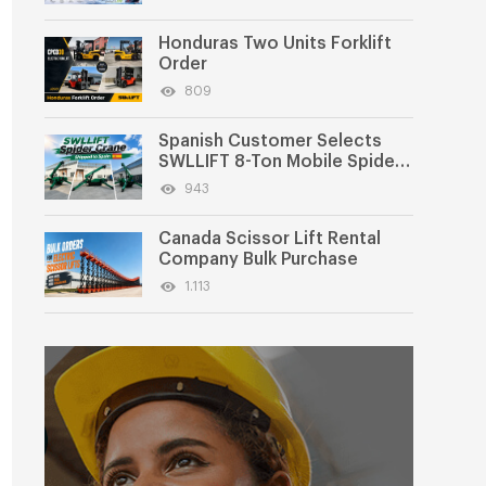
Honduras Two Units Forklift
Order
809
Spanish Customer Selects
SWLLIFT 8-Ton Mobile Spider
Crane
943
Canada Scissor Lift Rental
Company Bulk Purchase
1.113