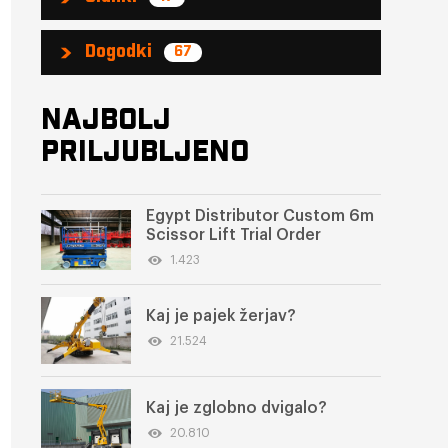
Dogodki
67
NAJBOLJ
PRILJUBLJENO
Egypt Distributor Custom 6m
Scissor Lift Trial Order
1.423
Kaj je pajek žerjav?
21.524
Kaj je zglobno dvigalo?
20.810