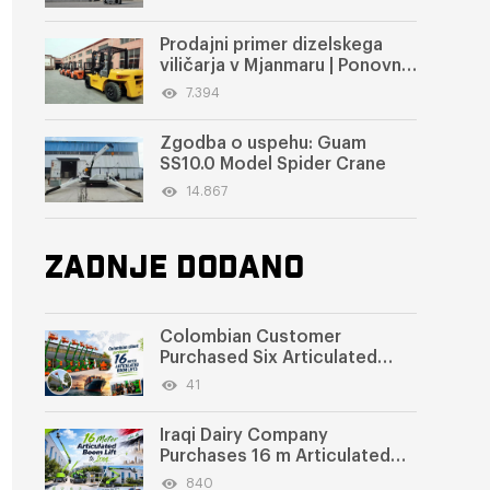
Prodajni primer dizelskega
viličarja v Mjanmaru | Ponovno
naročilo za 3-tonski dizelski
7.394
viličar s popolnoma prostim
dvižnim teleskopom + 5-
Zgodba o uspehu: Guam
tonski dizelski viličar
SS10.0 Model Spider Crane
14.867
ZADNJE DODANO
Colombian Customer
Purchased Six Articulated
Boom Lifts from SWLLIFT
41
Iraqi Dairy Company
Purchases 16 m Articulated
Boom Lift
840