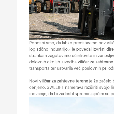
Ponosni smo, da lahko predstavimo nov viliča
logistično industrijo,« je povedal izvršni d
strankam zagotovimo učinkovite in zanesljiv
delovnih okoljih. uvedba
viličar za zahtevne
transporta ter ustvarila več poslovnih prilož
Novi
viličar za zahtevne terene
je že začelo 
cenjeno. SWLLIFT namerava razširiti svojo lini
inovacije, da bi zadostil spreminjajočim se 