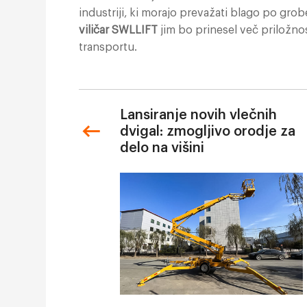
industriji, ki morajo prevažati blago po gro
viličar SWLLIFT
jim bo prinesel več priložno
transportu.
Lansiranje novih vlečnih
dvigal: zmogljivo orodje za
delo na višini