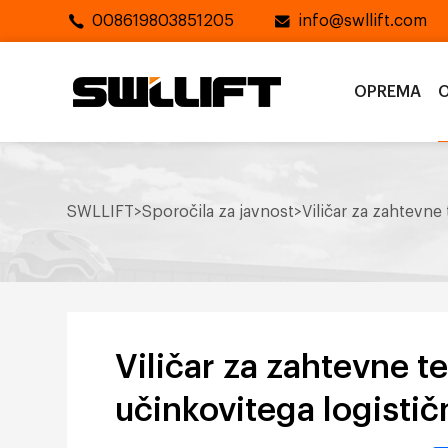
008619803851205
info@swllift.com
OPREMA
O
SWLLIFT
>
Sporočila za javnost
>
Viličar za zahtevne
Viličar za zahtevne t
učinkovitega logisti