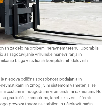
snovan za delo na grobem, neravnem terenu. Uporablja
jo za zagotavljanje vrhunske manevriranja in
remikanje blaga v različnih kompleksnih delovnih
je njegova odlična sposobnost podajanja in
 pnevmatikami in zmogljivim sistemom vzmetenja, se
imi cestami in neugodnimi vremenskimi razmerami. Ne
t so gradbišča, kamnolomi, kmetijska zemljišča ali
nalogo prevoza tovora na stabilen in učinkovit način.