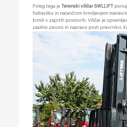
Poleg tega je
Terenski viličar SWLLIFT
ponuja
hidravliko in natančnim krmiljenjem manevr
krmili v zaprtih prostorih. Viličar je opreml
zasilno zavoro in napravo proti prevrnitvi, k