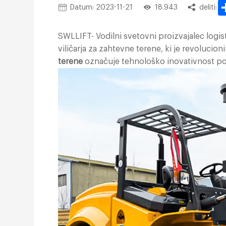
Datum: 2023-11-21
18.943
deliti:
SWLLIFT- Vodilni svetovni proizvajalec logis
viličarja za zahtevne terene, ki je revolucion
terene
označuje tehnološko inovativnost podje