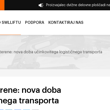
Proizvajalec dvižne delovne ploščadi 
 SWLLIFTU
PODPORA
KONTAKTIRAJ NAS
 terene: nova doba učinkovitega logističnega transporta
erene: nova doba
čnega transporta