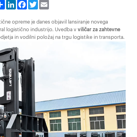
Share
LinkedIn
Facebook
Twitter
Email
tične opreme je danes objavil lansiranje novega
iral logistično industrijo. Uvedba v
viličar za zahtevne
tja in vodilni položaj na trgu logistike in transporta.