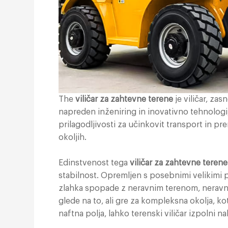
The
viličar za zahtevne terene
je viličar, za
napreden inženiring in inovativno tehnologi
prilagodljivosti za učinkovit transport in p
okoljih.
Edinstvenost tega
viličar za zahtevne terene
stabilnost. Opremljen s posebnimi velikimi
zlahka spopade z neravnim terenom, neravn
glede na to, ali gre za kompleksna okolja, ko
naftna polja, lahko terenski viličar izpolni 