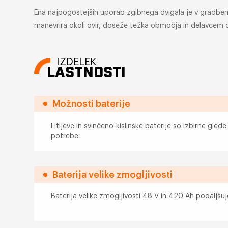
Ena najpogostejših uporab zgibnega dvigala je v gradbeniš
manevrira okoli ovir, doseže težka območja in delavcem o
IZDELEK
LASTNOSTI
Možnosti baterije
Litijeve in svinčeno-kislinske baterije so izbirne gled
potrebe.
Baterija velike zmogljivosti
Baterija velike zmogljivosti 48 V in 420 Ah podaljšuj