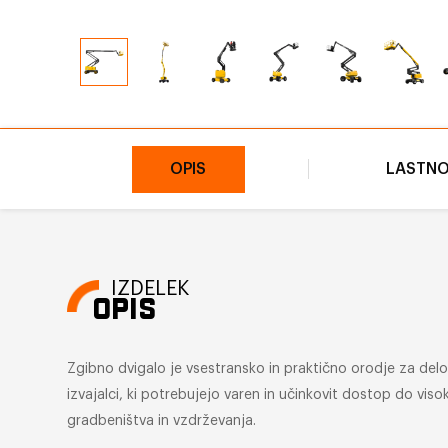
OPIS
LASTNO
IZDELEK
OPIS
Zgibno dvigalo je vsestransko in praktično orodje za delo na
izvajalci, ki potrebujejo varen in učinkovit dostop do vis
gradbeništva in vzdrževanja.