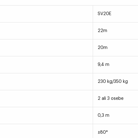
SV20E
22m
20m
9,4 m
230 kg/350 kg
2 ali 3 osebe
0,3 m
±80°