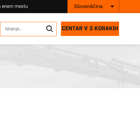
Slovenščina
na enem mestu
CENTAR V 3 KORAKIH