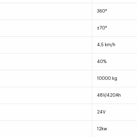
360°
±70°
4,5 km/h
40%
10000 kg
48V/420Ah
24V
12kw