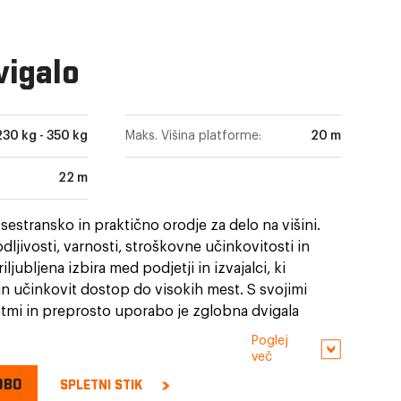
E
vigalo
230 kg - 350 kg
Maks. Višina platforme:
20 m
22 m
sestransko in praktično orodje za delo na višini.
odljivosti, varnosti, stroškovne učinkovitosti in
iljubljena izbira med podjetji in izvajalci, ki
in učinkovit dostop do visokih mest. S svojimi
tmi in preprosto uporabo je zglobna dvigala
 opreme v industriji gradbeništva in vzdrževanja.
Poglej
več
DBO
SPLETNI STIK