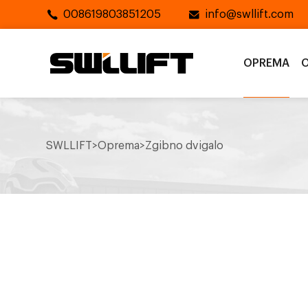
008619803851205
info@swllift.com
OPREMA
O
SWLLIFT
>
Oprema
>
Zgibno dvigalo