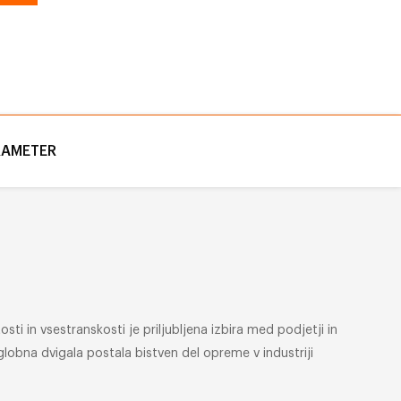
RAMETER
sti in vsestranskosti je priljubljena izbira med podjetji in
globna dvigala postala bistven del opreme v industriji