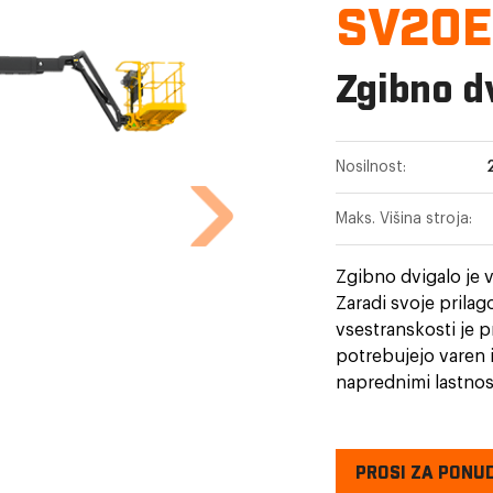
SV20
Zgibno d
Nosilnost:
Maks. Višina stroja:
Zgibno dvigalo je v
Zaradi svoje prilag
vsestranskosti je pr
potrebujejo varen 
naprednimi lastnos
postala bistven del
PROSI ZA PONU