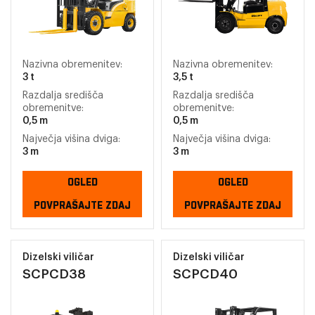
Nazivna obremenitev:
Nazivna obremenitev:
3 t
3,5 t
Razdalja središča
Razdalja središča
obremenitve:
obremenitve:
0,5 m
0,5 m
Največja višina dviga:
Največja višina dviga:
3 m
3 m
OGLED
OGLED
POVPRAŠAJTE ZDAJ
POVPRAŠAJTE ZDAJ
Dizelski viličar
Dizelski viličar
SCPCD38
SCPCD40