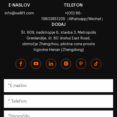
E-NASLOV
TELEFON
info@swllift.com
+(00) 86-
19803851205（Whatsapp/Wechat）
DODAJ
Št. 609, nadstropje 6, stavba 3, Metropolis
Grenlandije, št. 80 Jinshui East Road,
območje Zhengzhou, pilotna cona proste
trgovine Henan (Zhengdong)