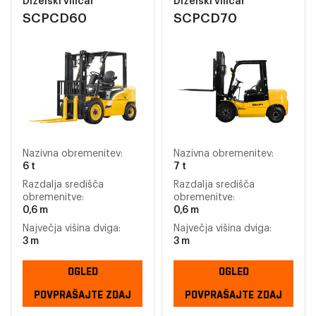
Dizelski viličar
Dizelski viličar
SCPCD60
SCPCD70
Nazivna obremenitev:
Nazivna obremenitev:
6 t
7 t
Razdalja središča
Razdalja središča
obremenitve:
obremenitve:
0,6 m
0,6 m
Največja višina dviga:
Največja višina dviga:
3 m
3 m
OGLED
OGLED
POVPRAŠAJTE ZDAJ
POVPRAŠAJTE ZDAJ