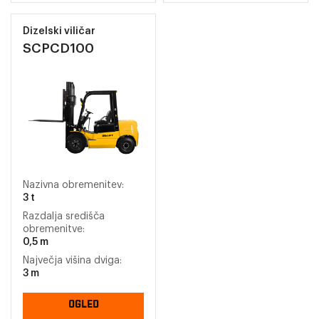
Dizelski viličar
SCPCD100
Nazivna obremenitev:
3 t
Razdalja središča
obremenitve:
0,5 m
Največja višina dviga:
3 m
OGLED