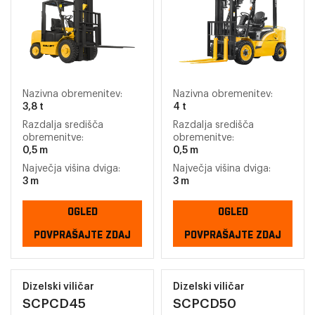
Nazivna obremenitev:
Nazivna obremenitev:
3,8 t
4 t
Razdalja središča
Razdalja središča
obremenitve:
obremenitve:
0,5 m
0,5 m
Največja višina dviga:
Največja višina dviga:
3 m
3 m
OGLED
OGLED
POVPRAŠAJTE ZDAJ
POVPRAŠAJTE ZDAJ
Dizelski viličar
Dizelski viličar
SCPCD45
SCPCD50