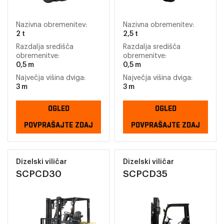
Nazivna obremenitev:
Nazivna obremenitev:
2 t
2,5 t
Razdalja središča
Razdalja središča
obremenitve:
obremenitve:
0,5 m
0,5 m
Največja višina dviga:
Največja višina dviga:
3 m
3 m
OGLED
OGLED
POVPRAŠAJTE ZDAJ
POVPRAŠAJTE ZDAJ
Dizelski viličar
Dizelski viličar
SCPCD30
SCPCD35