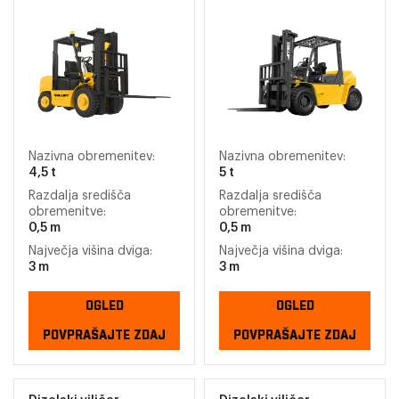
Nazivna obremenitev:
Nazivna obremenitev:
4,5 t
5 t
Razdalja središča
Razdalja središča
obremenitve:
obremenitve:
0,5 m
0,5 m
Največja višina dviga:
Največja višina dviga:
3 m
3 m
OGLED
OGLED
POVPRAŠAJTE ZDAJ
POVPRAŠAJTE ZDAJ