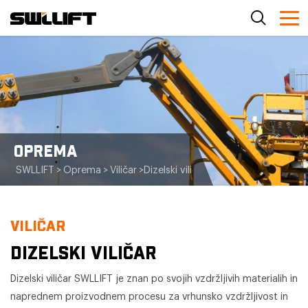
OPREMA
SWLLIFT
>
Oprema
>
Viličar
>
Dizelski viličar
VILIČAR
DIZELSKI VILIČAR
Dizelski viličar SWLLIFT je znan po svojih vzdržljivih materialih in
naprednem proizvodnem procesu za vrhunsko vzdržljivost in