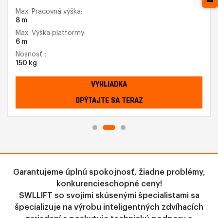
Max. Pracovná výška:
8 m
Max. Výška platformy:
6 m
Nosnosť：
150 kg
VYHLIADKA
OPÝTAJTE SA TERAZ
Garantujeme úplnú spokojnosť, žiadne problémy,
konkurencieschopné ceny!
SWLLIFT so svojimi skúsenými špecialistami sa
špecializuje na výrobu inteligentných zdvíhacích