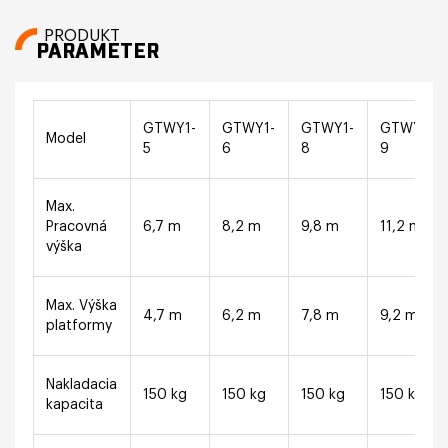
PRODUKT
PARAMETER
GTWY1-
GTWY1-
GTWY1-
GTWY1-
Model
5
6
8
9
Max.
Pracovná
6,7 m
8,2 m
9,8 m
11,2 m
výška
Max. Výška
4,7 m
6,2 m
7,8 m
9,2 m
platformy
Nakladacia
150 kg
150 kg
150 kg
150 kg
kapacita