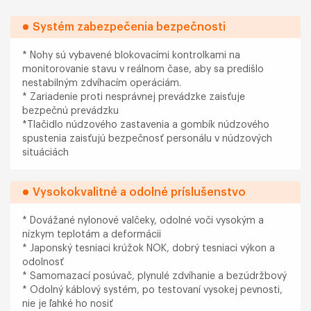
Systém zabezpečenia bezpečnosti
* Nohy sú vybavené blokovacími kontrolkami na
monitorovanie stavu v reálnom čase, aby sa predišlo
nestabilným zdvíhacím operáciám.
* Zariadenie proti nesprávnej prevádzke zaisťuje
bezpečnú prevádzku
*Tlačidlo núdzového zastavenia a gombík núdzového
spustenia zaisťujú bezpečnosť personálu v núdzových
situáciách
Vysokokvalitné a odolné príslušenstvo
* Dovážané nylonové valčeky, odolné voči vysokým a
nízkym teplotám a deformácii
* Japonský tesniaci krúžok NOK, dobrý tesniaci výkon a
odolnosť
* Samomazací posúvač, plynulé zdvíhanie a bezúdržbový
* Odolný káblový systém, po testovaní vysokej pevnosti,
nie je ľahké ho nosiť