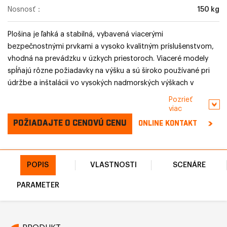
Nosnosť：
150 kg
Plošina je ľahká a stabilná, vybavená viacerými
bezpečnostnými prvkami a vysoko kvalitným príslušenstvom,
vhodná na prevádzku v úzkych priestoroch. Viaceré modely
spĺňajú rôzne požiadavky na výšku a sú široko používané pri
údržbe a inštalácii vo vysokých nadmorských výškach v
interiéri.
Pozrieť
viac
POŽIADAJTE O CENOVÚ CENU
ONLINE KONTAKT
POPIS
VLASTNOSTI
SCENÁRE
PARAMETER