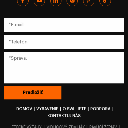
DOMOV
|
VYBAVENIE
|
O SWLLIFTE
|
PODPORA
|
KONTAKTUJ NÁS
|
|
|
LETECKÉ VÝŤAHY
VIDLICOVÝ ZDVIHÁK
PAVÚČÍ ŽERIAV