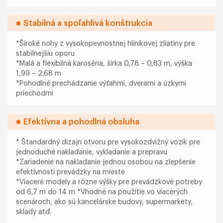
Stabilná a spoľahlivá konštrukcia
*Široké nohy z vysokopevnostnej hliníkovej zliatiny pre
stabilnejšiu oporu
*Malá a flexibilná karoséria, šírka 0,78 – 0,83 m, výška
1,99 – 2,68 m
*Pohodlné prechádzanie výťahmi, dverami a úzkymi
priechodmi
Efektívna a pohodlná obsluha
* Štandardný dizajn otvoru pre vysokozdvižný vozík pre
jednoduché nakladanie, vykladanie a prepravu
*Zariadenie na nakladanie jednou osobou na zlepšenie
efektívnosti prevádzky na mieste
*Viaceré modely a rôzne výšky pre prevádzkové potreby
od 6,7 m do 14 m *Vhodné na použitie vo viacerých
scenároch, ako sú kancelárske budovy, supermarkety,
sklady atď.