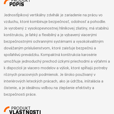
PRODUKT
POPIS
Jednostĺpikový vertikálny zdvihák je zariadenie na prácu vo
vzduchu, ktoré kombinuje bezpečnosť, odolnosť a pohodlie.
Je vyrobený z vysokopevnostnej hliníkovej zliatiny, má stabilnú
konštrukciu, je ľahký a flexibilný a je vybavený viacerými
bezpečnostnými ochrannými systémami a vysokokvalitným
dovážaným príslušenstvom, ktoré zaisťuje bezpečnú a
spoľahlivú prevádzku. Kompaktná konštrukcia karosérie
umožňuje jednoduchý prechod úzkymi priechodmi a výťahmi a
k dispozícii je viacero modelov a výšok, ktoré spĺňajú potreby
rôznych pracovných podmienok. Je široko používaný v
interiérových leteckých prácach, ako je údržba, inštalácia a
čistenie, a je ideálnou voľbou na zlepšenie efektivity a
bezpečnosti práce.
PRODUKT
VLASTNOSTI