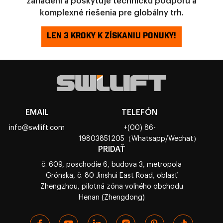
zariadení a poskytuje technickú podporu a
komplexné riešenia pre globálny trh.
LEN 3 KROKY K ZÍSKANIU PONUKY!
EMAIL
TELEFÓN
info@swllift.com
+(00) 86-
19803851205（Whatsapp/Wechat）
PRIDAŤ
č. 609, poschodie 6, budova 3, metropola
Grónska, č. 80 Jinshui East Road, oblasť
Zhengzhou, pilotná zóna voľného obchodu
Henan (Zhengdong)