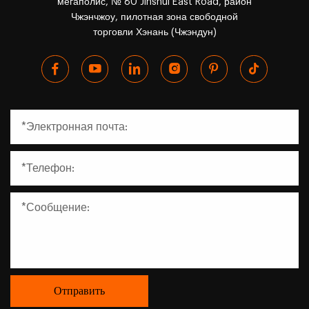
мегаполис, № 80 Jinshui East Road, район
Чжэнчжоу, пилотная зона свободной
торговли Хэнань (Чжэндун)