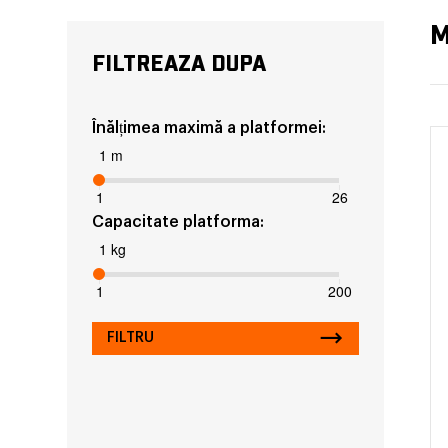
M
FILTREAZA DUPA
Înălțimea maximă a platformei:
1 m
1
26
Capacitate platforma:
1 kg
1
200
FILTRU