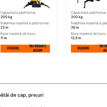
Capacitate platforma:
Capacitate platforma:
200 kg
200 kg
Înălțimea maximă a platformei:
Înălțimea maximă a pla
22 m
26 m
Raza maximă de lucru:
Raza maximă de lucru:
11 m
12,5 m
ÎNTREBAȚI
ÎNT
VEDERE
VEDERE
ACUM
A
ătăi de cap, prețuri