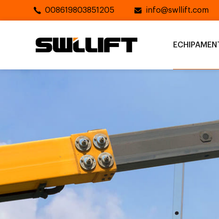
008619803851205
info@swllift.com
ECHIPAMEN