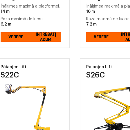
Înălțimea maximă a platformei:
Înălțimea maximă a pla
14 m
16 m
Raza maximă de lucru:
Raza maximă de lucru:
6,2 m
7,2 m
ÎNTREBAȚI
ÎNT
VEDERE
VEDERE
ACUM
A
Păianjen Lift
Păianjen Lift
S22C
S26C