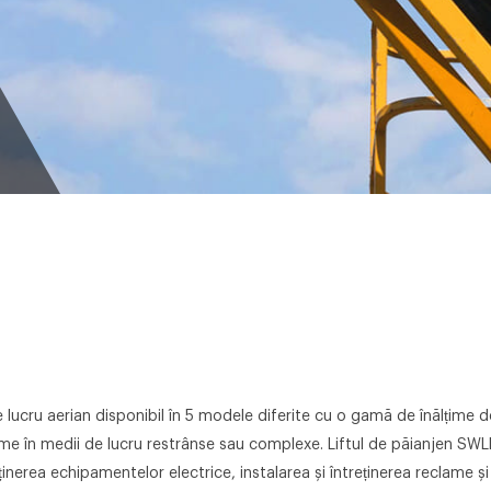
Lift
ucru aerian disponibil în 5 modele diferite cu o gamă de înălțime de
lțime în medii de lucru restrânse sau complexe. Liftul de păianjen SWLL
treținerea echipamentelor electrice, instalarea și întreținerea reclame 