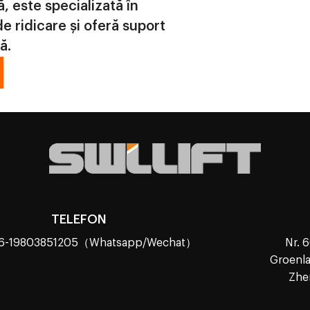
ă, este specializată în
e ridicare și oferă suport
ă.
TELEFON
86-19803851205（Whatsapp/Wechat）
Nr. 6
Groenla
Zhe