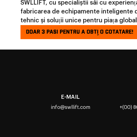
SWLLIFT, cu specialiștii săi cu experienț
fabricarea de echipamente inteligente d
tehnic și soluții unice pentru piața global
DOAR 3 PASI PENTRU A OBȚI O COTATARE!
E-MAIL
info@swllift.com
+(00) 