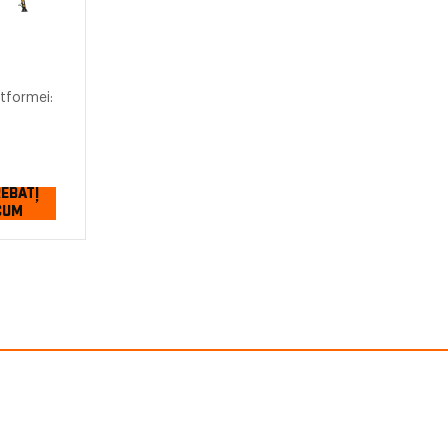
tformei:
REBAȚI
CUM