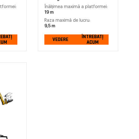
tformei:
Înălțimea maximă a platformei:
19 m
Raza maximă de lucru:
9,5 m
REBAȚI
ÎNTREBAȚI
VEDERE
CUM
ACUM