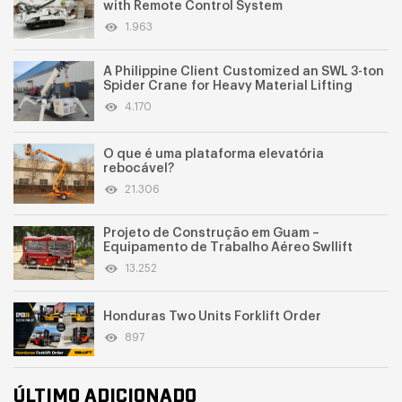
with Remote Control System
1.963
A Philippine Client Customized an SWL 3-ton
Spider Crane for Heavy Material Lifting
4.170
O que é uma plataforma elevatória
rebocável?
21.306
Projeto de Construção em Guam –
Equipamento de Trabalho Aéreo Swllift
13.252
Honduras Two Units Forklift Order
897
ÚLTIMO ADICIONADO