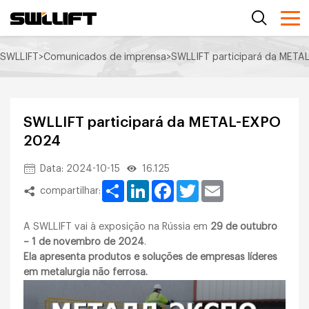
SWLLIFT
>
Comunicados de imprensa
>
SWLLIFT participará da MET
SWLLIFT participará da METAL-EXPO
2024
Data: 2024-10-15
16.125
Share
LinkedIn
Facebook
Twitter
Email
compartilhar:
A SWLLIFT vai à exposição na Rússia em
29 de outubro
– 1 de novembro de 2024
.
Ela apresenta produtos e soluções de empresas líderes
em metalurgia não ferrosa.