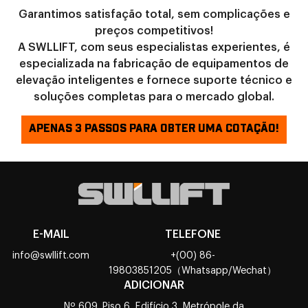
Garantimos satisfação total, sem complicações e
preços competitivos!
A SWLLIFT, com seus especialistas experientes, é
especializada na fabricação de equipamentos de
elevação inteligentes e fornece suporte técnico e
soluções completas para o mercado global.
APENAS 3 PASSOS PARA OBTER UMA COTAÇÃO!
E-MAIL
TELEFONE
info@swllift.com
+(00) 86-
19803851205（Whatsapp/Wechat）
ADICIONAR
Nº 609, Piso 6, Edifício 3, Metrópole da