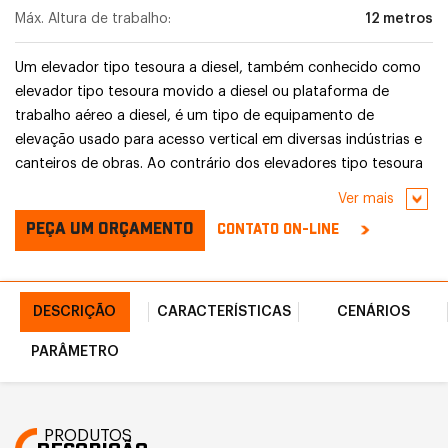
Máx. Altura de trabalho:
12 metros
Um elevador tipo tesoura a diesel, também conhecido como
elevador tipo tesoura movido a diesel ou plataforma de
trabalho aéreo a diesel, é um tipo de equipamento de
elevação usado para acesso vertical em diversas indústrias e
canteiros de obras. Ao contrário dos elevadores tipo tesoura
elétricos que funcionam com baterias, os elevadores tipo
Ver mais
tesoura a diesel são movidos por motores a diesel.
PEÇA UM ORÇAMENTO
CONTATO ON-LINE
DESCRIÇÃO
CARACTERÍSTICAS
CENÁRIOS
PARÂMETRO
PRODUTOS