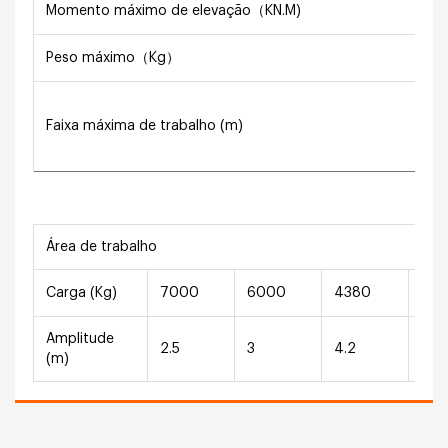
Momento máximo de elevação（KN.M)
Peso máximo（Kg）
Faixa máxima de trabalho (m)
Área de trabalho
Carga (Kg)
7000
6000
4380
22
Amplitude
2.5
3
4.2
6.3
(m)