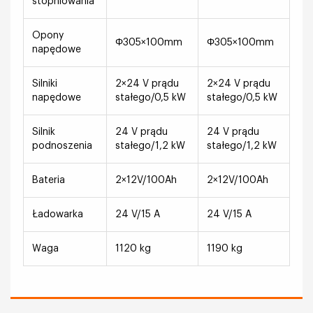
stopniowania
Opony
Φ305×100mm
Φ305×100mm
napędowe
Silniki
2×24 V prądu
2×24 V prądu
napędowe
stałego/0,5 kW
stałego/0,5 kW
Silnik
24 V prądu
24 V prądu
podnoszenia
stałego/1,2 kW
stałego/1,2 kW
Bateria
2×12V/100Ah
2×12V/100Ah
Ładowarka
24 V/15 A
24 V/15 A
Waga
1120 kg
1190 kg