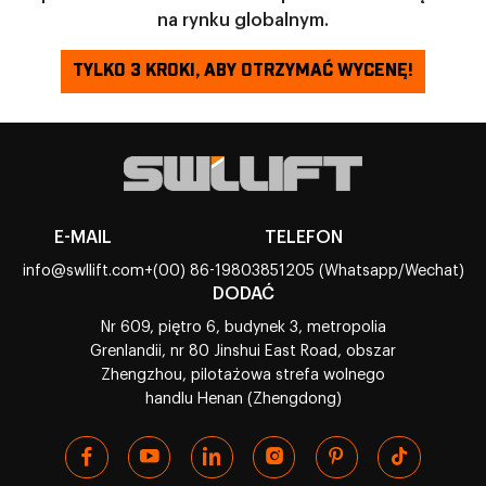
na rynku globalnym.
TYLKO 3 KROKI, ABY OTRZYMAĆ WYCENĘ!
E-MAIL
TELEFON
info@swllift.com
+(00) 86-19803851205 (Whatsapp/Wechat)
DODAĆ
Nr 609, piętro 6, budynek 3, metropolia
Grenlandii, nr 80 Jinshui East Road, obszar
Zhengzhou, pilotażowa strefa wolnego
handlu Henan (Zhengdong)