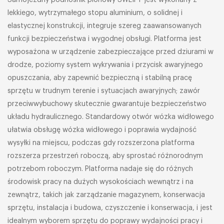
Samojezdny podnośnik pionowy SWLIFT jest wykonany z
lekkiego, wytrzymałego stopu aluminium, o solidnej i
elastycznej konstrukcji, integruje szereg zaawansowanych
funkcji bezpieczeństwa i wygodnej obsługi. Platforma jest
wyposażona w urządzenie zabezpieczające przed dziurami w
drodze, poziomy system wykrywania i przycisk awaryjnego
opuszczania, aby zapewnić bezpieczną i stabilną pracę
sprzętu w trudnym terenie i sytuacjach awaryjnych; zawór
przeciwwybuchowy skutecznie gwarantuje bezpieczeństwo
układu hydraulicznego. Standardowy otwór wózka widłowego
ułatwia obsługę wózka widłowego i poprawia wydajność
wysyłki na miejscu, podczas gdy rozszerzona platforma
rozszerza przestrzeń roboczą, aby sprostać różnorodnym
potrzebom roboczym. Platforma nadaje się do różnych
środowisk pracy na dużych wysokościach wewnątrz i na
zewnątrz, takich jak zarządzanie magazynem, konserwacja
sprzętu, instalacja i budowa, czyszczenie i konserwacja, i jest
idealnym wyborem sprzętu do poprawy wydajności pracy i