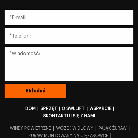
DOM
|
SPRZĘT
|
O SWLLIFT
|
WSPARCIE
|
SKONTAKTUJ SIĘ Z NAMI
|
|
|
WINDY POWIETRZNE
WÓZEK WIDŁOWY
PAJĄK ŻURAW
|
ŻURAW MONTOWANY NA CIĘŻARÓWCE