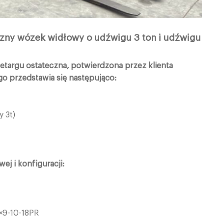
yczny wózek widłowy o udźwigu 3 ton i udźwigu
etargu ostateczna, potwierdzona przez klienta
o przedstawia się następująco:
y 3t)
j i konfiguracji:
×9-10-18PR