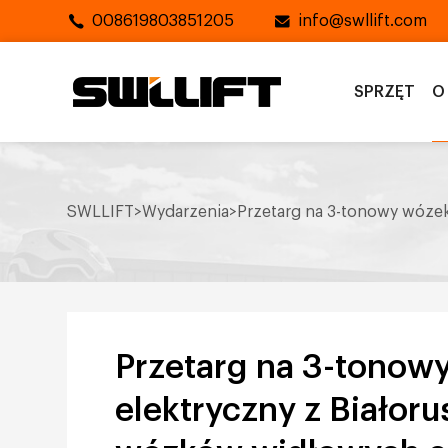
008619803851205
info@swllift.com
SPRZĘT
O
SWLLIFT
>
Wydarzenia
>
Przetarg na 3-tonowy wóze
Przetarg na 3-tonow
elektryczny z Białoru