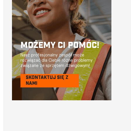
MOŻEMY CI POMÓC!
Nasz profesjonalny zespół może
rozwiązać dla Ciebie różne problemy
związane ze sprzętem dźwigowym!
SKONTAKTUJ SIĘ Z
NAMI