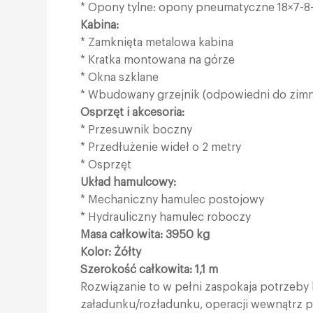
* Opony tylne: opony pneumatyczne 18×7-8
Kabina:
* Zamknięta metalowa kabina
* Kratka montowana na górze
* Okna szklane
* Wbudowany grzejnik (odpowiedni do zimne
Osprzęt i akcesoria:
* Przesuwnik boczny
* Przedłużenie wideł o 2 metry
* Osprzęt
Układ hamulcowy:
* Mechaniczny hamulec postojowy
* Hydrauliczny hamulec roboczy
Masa całkowita: 3950 kg
Kolor: Żółty
Szerokość całkowita: 1,1 m
Rozwiązanie to w pełni zaspokaja potrzeby 
załadunku/rozładunku, operacji wewnątrz 