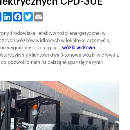
lektrycznych CPD-30E
Share
LinkedIn
Facebook
Twitter
Email
ony środowiska i efektywności energetycznej w
rycznych wózków widłowych w lokalnym przemyśle,
awno wygraliśmy przetarg na…
wózki widłowe
ostarczyliśmy klientowi dwa 3-tonowe wózki widłowe z
co pozwoliło nam na dalszą ekspansję na rynki