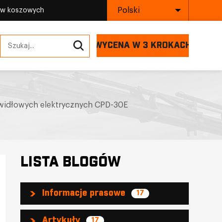
Polski
ów koszowych
WYCENA W 3 KROKACH
 widłowych elektrycznych CPD-30E
LISTA BLOGÓW
Informacje prasowe
17
Artykuły
17