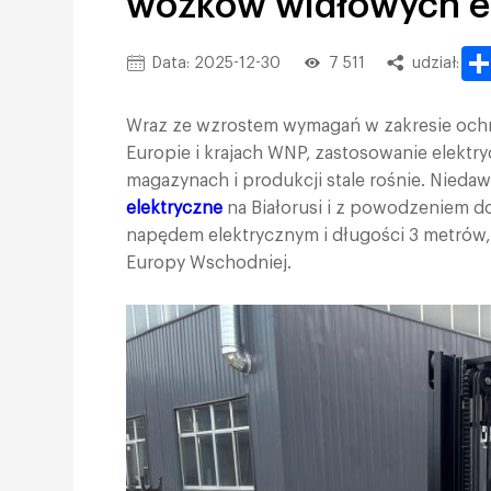
wózków widłowych e
Data: 2025-12-30
7 511
udział:
Wraz ze wzrostem wymagań w zakresie ochr
Europie i krajach WNP, zastosowanie elekt
magazynach i produkcji stale rośnie. Nied
elektryczne
na Białorusi i z powodzeniem d
napędem elektrycznym i długości 3 metrów, 
Europy Wschodniej.