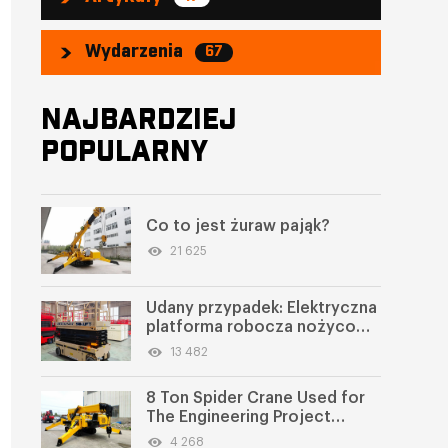
Wydarzenia
67
NAJBARDZIEJ
POPULARNY
Co to jest żuraw pająk?
21 625
Udany przypadek: Elektryczna
platforma robocza nożycowa
dla klienta z Arabii Saudyjskiej
13 482
8 Ton Spider Crane Used for
The Engineering Project
in Salvador
4 268