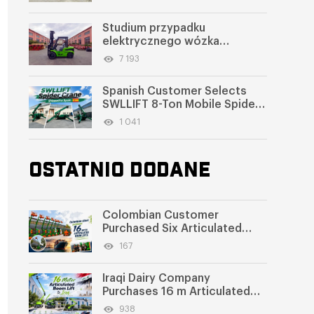
Studium przypadku
elektrycznego wózka
widłowego w Arabii
7 193
Saudyjskiej | 3,5-tonowy
elektryczny wózek widłowy z
Spanish Customer Selects
obrotowym popychaczem do
SWLLIFT 8-Ton Mobile Spider
młyna zbożowego
Crane
1 041
OSTATNIO DODANE
Colombian Customer
Purchased Six Articulated
Boom Lifts from SWLLIFT
167
Iraqi Dairy Company
Purchases 16 m Articulated
Boom Lift
938