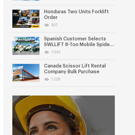
Honduras Two Units Forklift
Order
927
Spanish Customer Selects
SWLLIFT 8-Ton Mobile Spider
Crane
1 041
Canada Scissor Lift Rental
Company Bulk Purchase
1 228