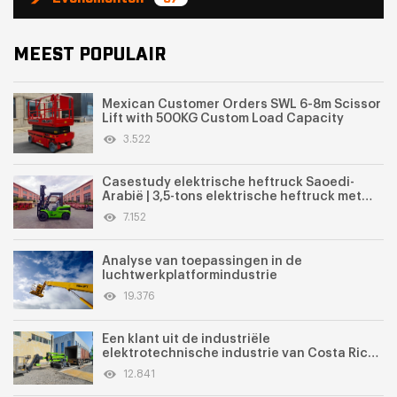
MEEST POPULAIR
Mexican Customer Orders SWL 6-8m Scissor
Lift with 500KG Custom Load Capacity
3.522
Casestudy elektrische heftruck Saoedi-
Arabië | 3,5-tons elektrische heftruck met
roterende duwer voor een meelfabriek
7.152
Analyse van toepassingen in de
luchtwerkplatformindustrie
19.376
Een klant uit de industriële
elektrotechnische industrie van Costa Rica
heeft met succes Swllift-
12.841
hoogwerkerapparatuur aangeschaft