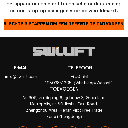
hefapparatuur en biedt technische ondersteuning
en one-stop-oplossingen voor de wereldmarkt.
SLECHTS 3 STAPPEN OM EEN OFFERTE TE ONTVANGEN!
E-MAIL
TELEFOON
info@swllift.com
+(00) 86-
19803851205（Whatsapp/Wechat）
TOEVOEGEN
Nr. 609, verdieping 6, gebouw 3, Groenland
Metropolis, nr. 80 Jinshui East Road,
Zhengzhou Area, Henan Pilot Free Trade
Zone (Zhengdong)