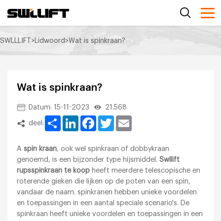
SWLLLIFT
>
Lidwoord
>
Wat is spinkraan?
Wat is spinkraan?
Datum: 15-11-2023
21.568
Share
LinkedIn
Facebook
Twitter
Email
deel:
A
spin kraan
, ook wel spinkraan of dobbykraan
genoemd, is een bijzonder type hijsmiddel.
Swllift
rupsspinkraan te koop
heeft meerdere telescopische en
roterende gieken die lijken op de poten van een spin,
vandaar de naam. spinkranen hebben unieke voordelen
en toepassingen in een aantal speciale scenario's. De
spinkraan heeft unieke voordelen en toepassingen in een