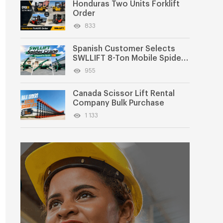
Honduras Two Units Forklift
Order
833
Spanish Customer Selects
SWLLIFT 8-Ton Mobile Spider
Crane
955
Canada Scissor Lift Rental
Company Bulk Purchase
1 133