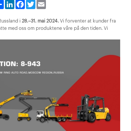
Share
LinkedIn
Facebook
Twitter
Email
Russland i
28.–31. mai 2024.
Vi forventer at kunder fra
atte med oss om produktene våre på den tiden. Vi