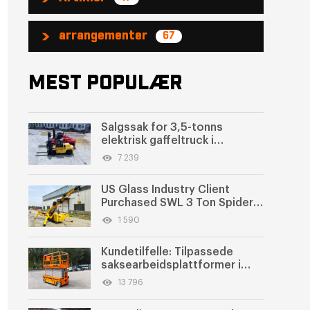
arrangementer
67
MEST POPULÆR
Salgssak for 3,5-tonns
elektrisk gaffeltruck i
Guatemala | Vellykket
7 239
bestilling etter flere
kravjusteringer
US Glass Industry Client
Purchased SWL 3 Ton Spider
Crane
1 590
Kundetilfelle: Tilpassede
saksearbeidsplattformer i
UAE
13 796