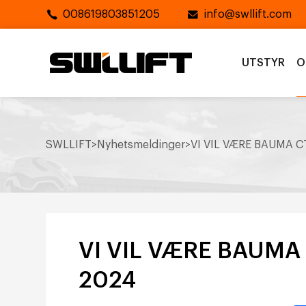
008619803851205
info@swllift.com
UTSTYR
O
SWLLIFT
>
Nyhetsmeldinger
>
VI VIL VÆRE BAUMA CT
VI VIL VÆRE BAUMA C
2024