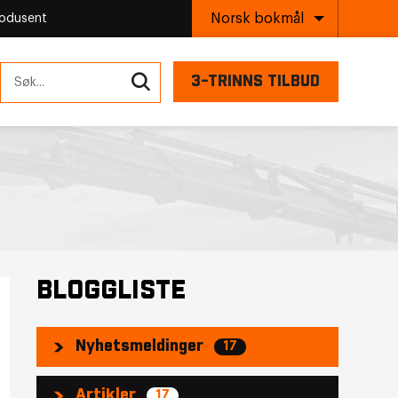
Norsk bokmål
rodusent
3-TRINNS TILBUD
BLOGGLISTE
Nyhetsmeldinger
17
Artikler
17