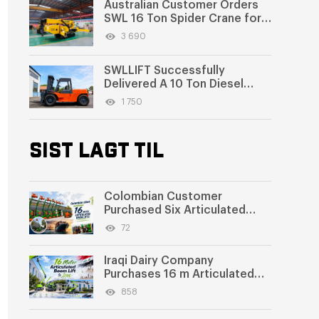
Australian Customer Orders
SWL 16 Ton Spider Crane for
Machinery Manufacturing
3 690
SWLLIFT Successfully
Delivered A 10 Ton Diesel
Forklift to Jordan
1 750
SIST LAGT TIL
Colombian Customer
Purchased Six Articulated
Boom Lifts from SWLLIFT
72
Iraqi Dairy Company
Purchases 16 m Articulated
Boom Lift
858