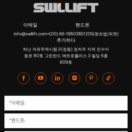
이메일
핸드폰
info@swllift.com
+(00) 86-19803851205(왓츠앱/위챗)
추가하다
허난 자유무역시험구(정동) 정저우 지역 진수이
동로 80호 그린란드 메트로폴리스 3 빌딩 6층
609호