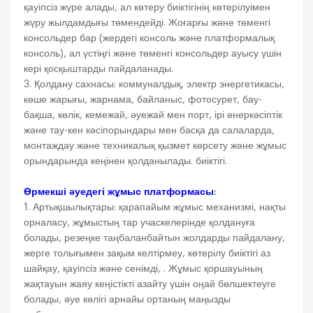
қауіпсіз жүре алады, ал көтеру биіктігінің көтерілуімен
жүру жылдамдығы төмендейді. Жоғарғы және төменгі
консольдер бар (жердегі консоль және платформалық
консоль), ал үстіңгі және төменгі консольдер ауысу үшін
кері қосқыштарды пайдаланады.
3. Қолдану сахнасы: коммуналдық, электр энергетикасы,
көше жарығы, жарнама, байланыс, фотосурет, бау-
бақша, көлік, кемежай, әуежай мен порт, ірі өнеркәсіптік
және тау-кен кәсіпорындары мен басқа да салаларда,
монтаждау және техникалық қызмет көрсету және жұмыс
орындарында кеңінен қолданылады. биіктігі.
Өрмекші әуедегі жұмыс платформасы
:
1. Артықшылықтары: қарапайым жұмыс механизмі, нақты
орналасу, жұмыстың тар учаскелерінде қолдануға
болады, резеңке таңбаланбайтын жолдарды пайдалану,
жерге толығымен зақым келтірмеу, көтерілу биіктігі аз
шайқау, қауіпсіз және сенімді, . Жұмыс қоршауының
жақтауын жаяу кеңістікті азайту үшін оңай бөлшектеуге
болады, әуе көлігі арнайы ортаның маңызды