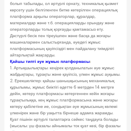
болып табылады, ол әртүрлі орнату, техникалық қызмет
көрсету үшін белгіленген битке көтерілген операциялық
платформа арқылы операторлар, құралдар,
материалдар және т.б. операцияларды орындау және
операторларды толық қорғауды қамтамасыз ету.
Дәстүрлі бесік пен тіреуішпен және басқа да жоғары
машиналармен салыстырғанда, әуедегі жұмыс
платформасының қауіпсіздігі мен пайдалану тиімділігі
айтарлықтай жақсарды.
Қайшы типті әуе жұмыс платформасы
:
1. Артықшылықтары: кеңірек қолданылатын әуе жұмыс
жабдықтары, тұрақты және қауіпсіз, үлкен жұмыс ауқымы.
2. Ерекшеліктер: қайшы шанышқысының механикалық
құрылымы, жұмыс биіктігі әдетте 6 метрден 14 метрге
дейін, көтеру платформасы көтергеннен кейін жоғары
тұрақтылыққа, кең жұмыс платформасына және жоғары
көтеру қабілетіне ие, сондықтан әуе жұмысының көлемі
үлкенірек және бір уақытта бірнеше адамға жарамды.
Қуат пішінін әртүрлі талаптарға сәйкес таңдауға болады
(мысалы: үш фазалы айнымалы ток қуат көзі, бір фазалы