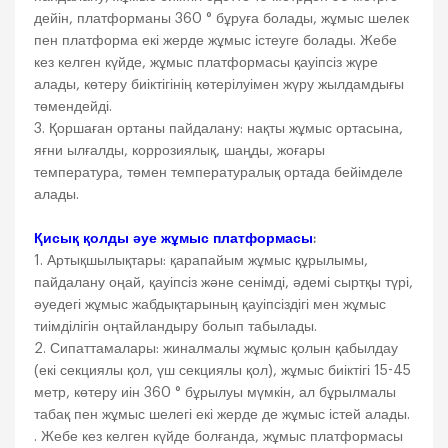
дейін, платформаны 360 ° бұруға болады, жұмыс шелек
пен платформа екі жерде жұмыс істеуге болады. Жебе
кез келген күйде, жұмыс платформасы қауіпсіз жүре
алады, көтеру биіктігінің көтерілуімен жүру жылдамдығы
төмендейді.
3. Қоршаған ортаны пайдалану: нақты жұмыс ортасына,
яғни ылғалды, коррозиялық, шаңды, жоғары
температура, төмен температуралық ортада бейімделе
алады.
Қисық қолды әуе жұмыс платформасы
:
1. Артықшылықтары: қарапайым жұмыс құрылымы,
пайдалану оңай, қауіпсіз және сенімді, әдемі сыртқы түрі,
әуедегі жұмыс жабдықтарының қауіпсіздігі мен жұмыс
тиімділігін оңтайландыру болып табылады.
2. Сипаттамалары: жиналмалы жұмыс қолын қабылдау
(екі секциялы қол, үш секциялы қол), жұмыс биіктігі 15-45
метр, көтеру иін 360 ° бұрылуы мүмкін, ал бұрылмалы
табақ пен жұмыс шелегі екі жерде де жұмыс істей алады.
. Жебе кез келген күйде болғанда, жұмыс платформасы