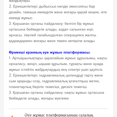
жабдықтары.
2. Ерекшеліктері: дыбыссыз нөлдік эмиссиясы бар
дизайн, тамаша икемділік және жоғары қарай кеңею, өте
икемді жұмыс.
3. Қоршаған ортаны пайдалану: белгілі бір жұмыс
ортасына бейімделе алады, аздап салынған еңіс
арнасы, тікелей тағайындалған операцияға жалпы
қадамдармен жоғары және төмен көтеріле алады.
Өрмекші кранның әуе жұмыс платформасы
:
1. Артықшылықтары: қарапайым жұмыс құрылымы, нақты
орналасу, жеңіл, ықшам құрылым, тұрақты және ауада
жұмыс істейтін жабдықтардың кең спектрі үшін қауіпсіз.
2. Ерекшеліктері: гидравликалық цилиндрді тарту және
сым арқанды созу, гидравликалық қозғалтқыш жетек,
планетарлық беріліс тежегіші, дискілі тежегіш.
3. Қоршаған ортаны пайдалану: нақты жұмыс ортасына
бейімделе алады, жоғары жүктеме.
Әуе жұмыс платформасының салалық