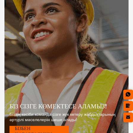
БІЗ СІЗГЕ КӨМЕКТЕСЕ АЛАМЫЗ!
Біздің кәсіби команда сізге жүк көтеру жабдықтарының
әртүрлі мәселелерін шеше алады!
БІЗБЕН