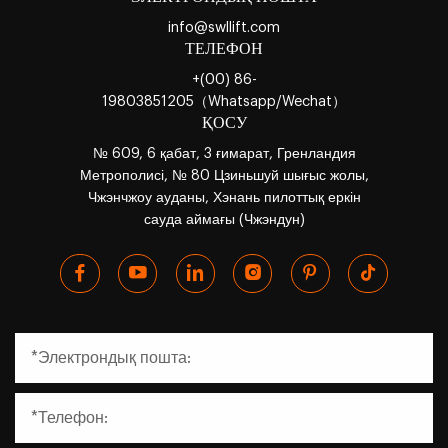
info@swllift.com
ТЕЛЕФОН
+(00) 86-
19803851205（Whatsapp/Wechat）
ҚОСУ
№ 609, 6 қабат, 3 ғимарат, Гренландия
Метрополисі, № 80 Цзиньшуй шығыс жолы,
Чжэнчжоу ауданы, Хэнань пилоттық еркін
сауда аймағы (Чжэндун)