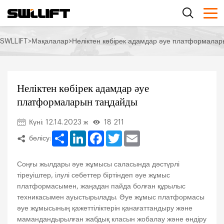
SWLLIFT
>
Мақалалар
>
Неліктен көбірек адамдар әуе платформала
Неліктен көбірек адамдар әуе
платформаларын таңдайды
Күні: 12.14.2023 ж
18 211
Share
LinkedIn
Facebook
Twitter
Email
бөлісу:
Соңғы жылдары әуе жұмысы саласында дәстүрлі
тіреуіштер, ілулі себеттер біртіндеп әуе жұмыс
платформасымен, жаңадан пайда болған құрылыс
техникасымен ауыстырылады. Әуе жұмыс платформасы
әуе жұмысының қажеттіліктерін қанағаттандыру және
мамандандырылған жабдық класын жобалау және өндіру