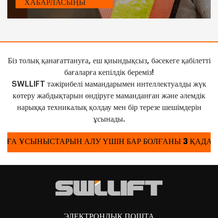
ХАБАРЛАСЫҢЫ
Біз толық қанағаттануға, еш қиындықсыз, бәсекеге қабілетті
бағаларға кепілдік береміз!
SWLLIFT тәжірибелі мамандарымен интеллектуалды жүк
көтеру жабдықтарын өндіруге маманданған және әлемдік
нарыққа техникалық қолдау мен бір терезе шешімдерін
ұсынады.
БАҒА ҰСЫНЫСТАРЫН АЛУ ҮШІН БАР БОЛҒАНЫ 3 ҚАДАМ
ЭЛЕКТРОНДЫҚ ПОШТА