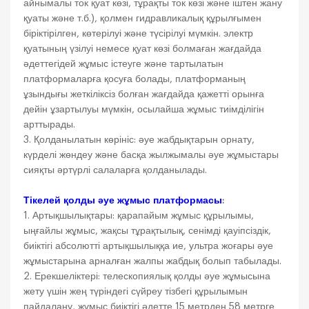
айнымалы ток қуат көзі, тұрақты ток көзі және іштен жану
қуаты және т.б.), қолмен гидравликалық құрылғымен
біріктірілген, көтерілуі және түсірілуі мүмкін. электр
қуатының үзілуі немесе қуат көзі болмаған жағдайда
әдеттегідей жұмыс істеуге және тартылатын
платформаларға қосуға болады, платформаның
ұзындығы жеткіліксіз болған жағдайда қажетті орынға
дейін ұзартылуы мүмкін, осылайша жұмыс тиімділігін
арттырады.
3. Қолданылатын көрініс: әуе жабдықтарын орнату,
күрделі жөндеу және басқа жылжымалы әуе жұмыстары
сияқты әртүрлі салаларға қолданылады.
Тікелей қолды әуе жұмыс платформасы
:
1. Артықшылықтары: қарапайым жұмыс құрылымы,
ыңғайлы жұмыс, жақсы тұрақтылық, сенімді қауіпсіздік,
биіктігі абсолютті артықшылыққа ие, ультра жоғары әуе
жұмыстарына арналған жалпы жабдық болып табылады.
2. Ерекшеліктері: телескопиялық қолды әуе жұмысына
жету үшін жең түріндегі сүйреу тізбегі құрылымын
пайдалану, жұмыс биіктігі әдетте 15 метрден 58 метрге