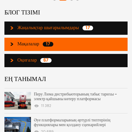
БЛОГ ТІЗІМІ
Жаңалықтар шығарылымдары
17
Мақалалар
17
Оқиғалар
67
ЕҢ ТАНЫМАЛ
Перу Лима дистрибьюторының табыс тарихы –
электр қайшыны көтеру платформасы
11 382
Әуе платформаларының әртүрлі типтерінің
функциялары мен қолдану сценарийлері
20 689