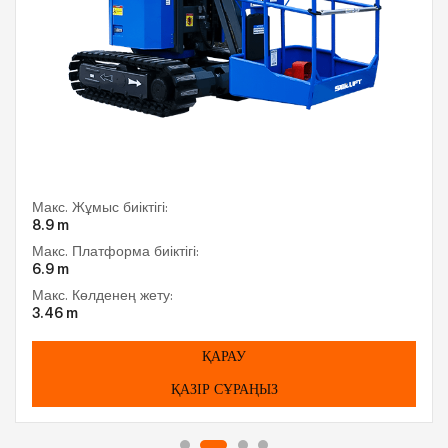
Макс. Жұмыс биіктігі:
8.9 m
Макс. Платформа биіктігі:
6.9 m
Макс. Көлденең жету:
3.46 m
ҚАРАУ
ҚАЗІР СҰРАҢЫЗ