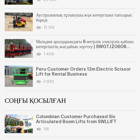
Аустралиялық тұтынушы жүк көтергішке тапсырыс
береді
13 134
Мальдив аралдарындағы 6 метрлік электрлік қайшы
көтергіштің жағдайын зерттеу | SWGTJZ0608
тамақ өнеркәсібінде қолданылатын өздігінен
7 409
жүретін қайшы көтергіш платформасы
Peru Customer Orders 12m Electric Scissor
Lift for Rental Business
3 930
СОҢҒЫ ҚОСЫЛҒАН
Colombian Customer Purchased Six
Articulated Boom Lifts from SWLLIFT
116