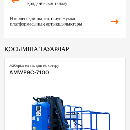
қолданбасын талдау
Өмірдегі қайшы типті әуе жұмыс
платформасының артықшылықтары
ҚОСЫМША ТАУАРЛАР
Жіберілген тік діңгек көтеру
AMWP9C-7100