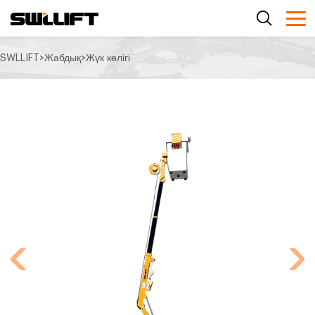
SWLLIFT
>
Жабдық
>
Жүк көлігі