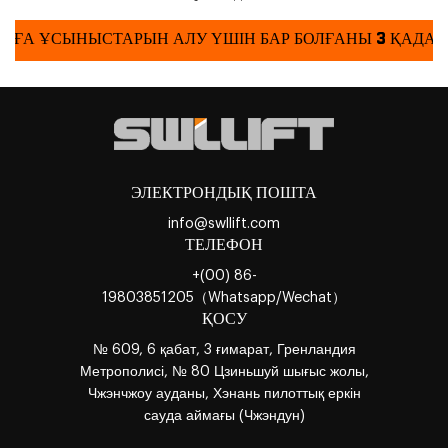
БАҒА ҰСЫНЫСТАРЫН АЛУ ҮШІН БАР БОЛҒАНЫ 3 ҚАДАМ
ЭЛЕКТРОНДЫҚ ПОШТА
info@swllift.com
ТЕЛЕФОН
+(00) 86-
19803851205（Whatsapp/Wechat）
ҚОСУ
№ 609, 6 қабат, 3 ғимарат, Гренландия
Метрополисі, № 80 Цзиньшуй шығыс жолы,
Чжэнчжоу ауданы, Хэнань пилоттық еркін
сауда аймағы (Чжэндун)