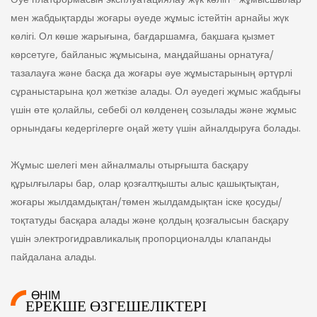
Әуе платформасын эксплуатациялау жүк көлігі - жұмысшылар
мен жабдықтарды жоғары әуеде жұмыс істейтін арнайы жүк
көлігі. Ол көше жарығына, бағдаршамға, бақшаға қызмет
көрсетуге, байланыс жұмысына, маңдайшаны орнатуға/
тазалауға және басқа да жоғары әуе жұмыстарының әртүрлі
сұраныстарына қол жеткізе алады. Ол әуедегі жұмыс жабдығы
үшін өте қолайлы, себебі ол көлденең созылады және жұмыс
орнындағы кедергілерге оңай жету үшін айналдыруға болады.
Жұмыс шелегі мен айналмалы отырғышта басқару
құрылғылары бар, олар қозғалтқышты алыс қашықтықтан,
жоғары жылдамдықтан/төмен жылдамдықтан іске қосуды/
тоқтатуды басқара алады және қолдың қозғалысын басқару
үшін электрогидравликалық пропорционалды клапанды
пайдалана алады.
ӨНІМ
ЕРЕКШЕ ӨЗГЕШЕЛІКТЕРІ