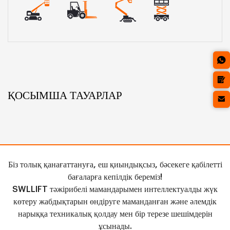
ҚОСЫМША ТАУАРЛАР
Біз толық қанағаттануға, еш қиындықсыз, бәсекеге қабілетті
бағаларға кепілдік береміз!
SWLLIFT тәжірибелі мамандарымен интеллектуалды жүк
көтеру жабдықтарын өндіруге маманданған және әлемдік
нарыққа техникалық қолдау мен бір терезе шешімдерін
ұсынады.