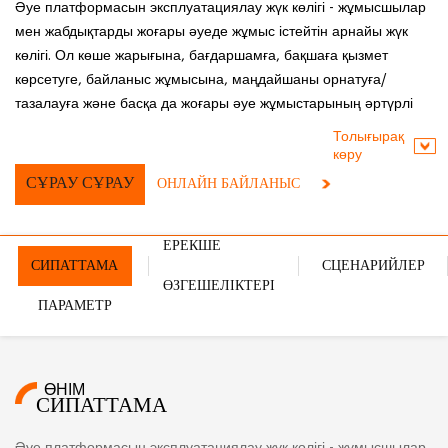
Әуе платформасын эксплуатациялау жүк көлігі - жұмысшылар
мен жабдықтарды жоғары әуеде жұмыс істейтін арнайы жүк
көлігі. Ол көше жарығына, бағдаршамға, бақшаға қызмет
көрсетуге, байланыс жұмысына, маңдайшаны орнатуға/
тазалауға және басқа да жоғары әуе жұмыстарының әртүрлі
сұраныстарына қол жеткізе алады. Ол әуедегі жұмыс жабдығы
Толығырақ
үшін өте қолайлы, себебі ол көлденең созылады және жұмыс
көру
орнындағы кедергілерге оңай жету үшін айналдыруға болады.
СҰРАУ СҰРАУ
ОНЛАЙН БАЙЛАНЫС
ЕРЕКШЕ
СИПАТТАМА
СЦЕНАРИЙЛЕР
ӨЗГЕШЕЛІКТЕРІ
ПАРАМЕТР
ӨНІМ
СИПАТТАМА