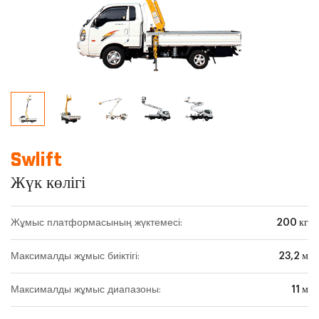
Swlift
Жүк көлігі
Жұмыс платформасының жүктемесі:
200 кг
Максималды жұмыс биіктігі:
23,2 м
Максималды жұмыс диапазоны:
11 м