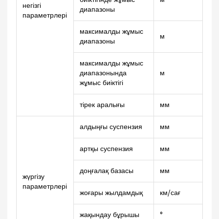
негізгі
диапазоны
параметрлері
максималды жұмыс
м
11.
диапазоны
максималды жұмыс
диапазонында
м
18.
жұмыс биіктігі
тірек аралығы
мм
43
алдыңғы суспензия
мм
10
артқы суспензия
мм
14
доңғалақ базасы
мм
33
жүргізу
параметрлері
жоғары жылдамдық
км/сағ
99
жақындау бұрышы
°
27