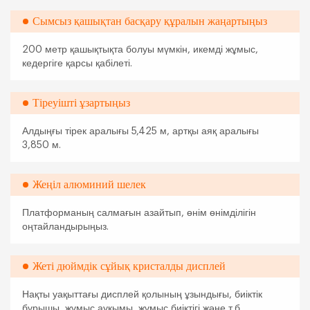
Сымсыз қашықтан басқару құралын жаңартыңыз
200 метр қашықтықта болуы мүмкін, икемді жұмыс,
кедергіге қарсы қабілеті.
Тіреуішті ұзартыңыз
Алдыңғы тірек аралығы 5,425 м, артқы аяқ аралығы
3,850 м.
Жеңіл алюминий шелек
Платформаның салмағын азайтып, өнім өнімділігін
оңтайландырыңыз.
Жеті дюймдік сұйық кристалды дисплей
Нақты уақыттағы дисплей қолының ұзындығы, биіктік
бұрышы, жұмыс ауқымы, жұмыс биіктігі және т.б.