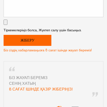
Тіркемелеріңіз болса, Жүктеп салу үшін басыңыз.
Біз сіздің хабарламаңызға 8 сағат ішінде жауап береміз!
БІЗ ЖАУАП БЕРЕМІЗ
СЕНІҢ ХАТЫҢ
8 САҒАТ ІШІНДЕ ҚАЗІР ЖІБЕРІҢІЗ!