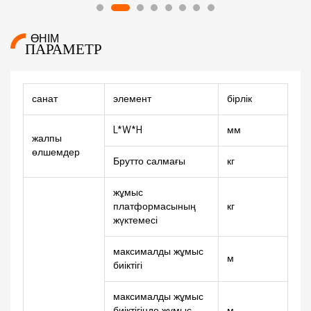
ӨНІМ
ПАРАМЕТР
санат
элемент
бірлік
де
L*W*H
мм
59
жалпы
өлшемдер
Брутто салмағы
кг
44
жұмыс
платформасының
кг
20
жүктемесі
максималды жұмыс
м
23
биіктігі
максималды жұмыс
биіктігінде жұмыс
м
3.3