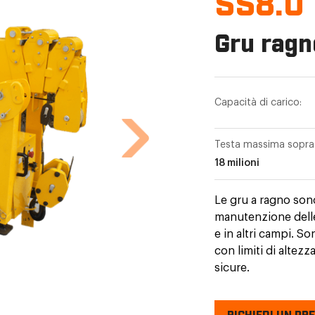
SS8.0
Gru ragn
Capacità di carico:
Testa massima sopra i
18 milioni
Le gru a ragno sono
manutenzione delle 
e in altri campi. So
con limiti di altezz
sicure.