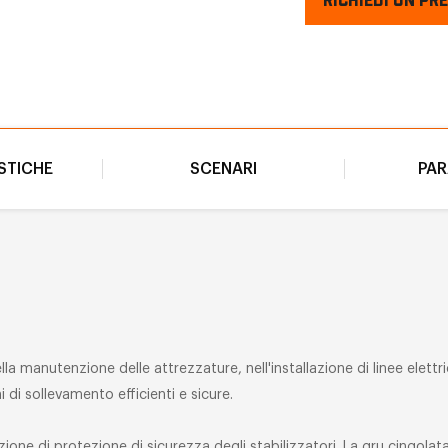
RICHIEDI UN PR
STICHE
SCENARI
PA
la manutenzione delle attrezzature, nell'installazione di linee elettric
i di sollevamento efficienti e sicure.
ione di protezione di sicurezza degli stabilizzatori. La gru cingola