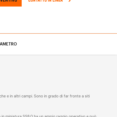
EVENTIVO
CONTATTO IN LINEA
RAMETRO
he e in altri campi. Sono in grado di far fronte a siti
ta in miniatura SS8.0 ha un ampio raggio operativo e può