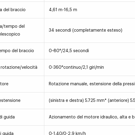
 del braccio
4,61 m-16,5 m
a/tempo del
34 secondi (completamente esteso)
elescopico
empo del braccio
0~80°/24,5 secondi
 rotazione/velocità
0-360°continuo/2,1 giri/min
atore
Rotazione manuale, estensione della pression
estensione
(sinistra e destra) 5.725 mm* (anteriore) 
di guida
Azionamento del motore idraulico, alta e b
i guida
0-1,40/0-2,9 km/h