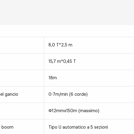
8,0 T*2,5 m
15,7 m*0,45 T
18m
del gancio
0-7m/min (6 corde)
Φ12mmx150m (massimo)
l boom
Tipo U automatico a 5 sezioni