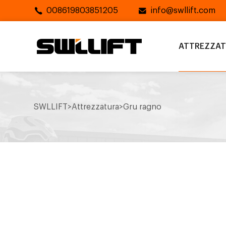
008619803851205
info@swllift.com
ATTREZZA
SWLLIFT
>
Attrezzatura
>
Gru ragno