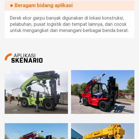
Beragam bidang aplikasi
Derek ekor garpu banyak digunakan di lokasi konstruksi,
pelabuhan, pusat logistik dan tempat lainnya, dan cocok
untuk mengangkat dan menangani berbagai benda berat.
APLIKASI
SKENARIO