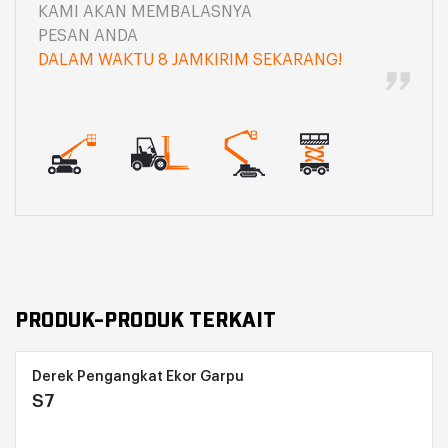
KAMI AKAN MEMBALASNYA
PESAN ANDA
DALAM WAKTU 8 JAMKIRIM SEKARANG!
PRODUK-PRODUK TERKAIT
Derek Pengangkat Ekor Garpu
S7