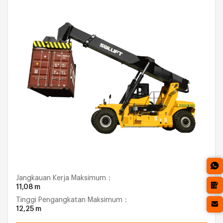
Jangkauan Kerja Maksimum：
11,08 m
Tinggi Pengangkatan Maksimum：
12,25 m