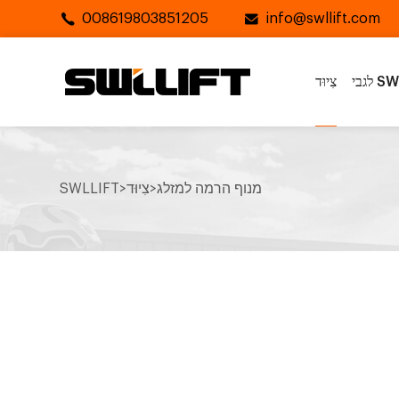
008619803851205
info@swllift.com
SWLL
צִיוּד
מנוף הרמה למזלג
>
צִיוּד
>
SWLLIFT