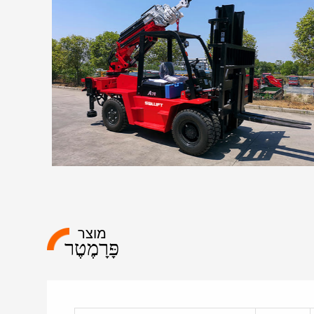
מוצר
פָּרָמֶטֶר