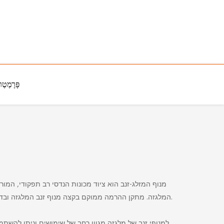
פָּרָמֶטֶר
מנוף המזלג-זנב הוא ציוד מכונות הנדסי רב תפקודי, המור
המלגזה. מתקן ההרמה ממוקם בקצה מנוף זנב המלגזה ובדרך כלל מורכב ממנגנון הרמה וציוד מתלה. ניתן לסובב ולהטות את מנגנון ההרמה לפי הצורך כדי להשיג מיקום מדויק ואחיזה בטוחה של הסחורה.
למנופי זנב של מלגזה מגוון רחב של שימושים וניתן להשת