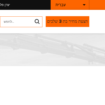
עִבְרִית
יצרן פל
הצעת מחיר בת 3 שלבים