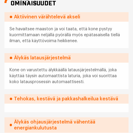
OMINAISUUDET
Aktiivinen värähtelevä akseli
Se havaitsee maaston ja voi taata, että kone pystyy
kuormittamaan neljällä pyörällä myös epätasaisella tiellä
ilman, että käyttövoima heikkenee.
Älykäs latausjärjestelmä
Kone on varustettu älykkäällä latausjärjestelmällä, joka
käyttää täysin automaattista laturia, joka voi suorittaa
koko latausprosessin automaattisesti.
Tehokas, kestävä ja pakkashalkeilua kestävä
Älykäs ohjausjärjestelmä vähentää
energiankulutusta