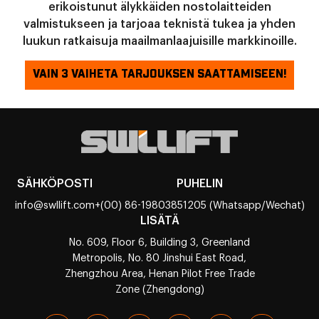
erikoistunut älykkäiden nostolaitteiden
valmistukseen ja tarjoaa teknistä tukea ja yhden
luukun ratkaisuja maailmanlaajuisille markkinoille.
VAIN 3 VAIHETA TARJOUKSEN SAATTAMISEEN!
SÄHKÖPOSTI
PUHELIN
info@swllift.com
+(00) 86-19803851205 (Whatsapp/Wechat)
LISÄTÄ
No. 609, Floor 6, Building 3, Greenland
Metropolis, No. 80 Jinshui East Road,
Zhengzhou Area, Henan Pilot Free Trade
Zone (Zhengdong)