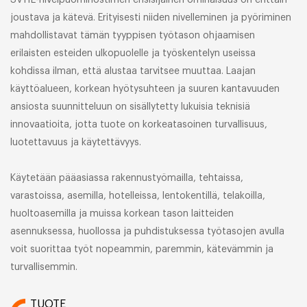
SV11E-nivelpuominostimen ensisijainen ominaisuus on erittäin
joustava ja kätevä. Erityisesti niiden nivelleminen ja pyöriminen
mahdollistavat tämän tyyppisen työtason ohjaamisen
erilaisten esteiden ulkopuolelle ja työskentelyn useissa
kohdissa ilman, että alustaa tarvitsee muuttaa. Laajan
käyttöalueen, korkean hyötysuhteen ja suuren kantavuuden
ansiosta suunnitteluun on sisällytetty lukuisia teknisiä
innovaatioita, jotta tuote on korkeatasoinen turvallisuus,
luotettavuus ja käytettävyys.
Käytetään pääasiassa rakennustyömailla, tehtaissa,
varastoissa, asemilla, hotelleissa, lentokentillä, telakoilla,
huoltoasemilla ja muissa korkean tason laitteiden
asennuksessa, huollossa ja puhdistuksessa työtasojen avulla
voit suorittaa työt nopeammin, paremmin, kätevämmin ja
turvallisemmin.
TUOTE