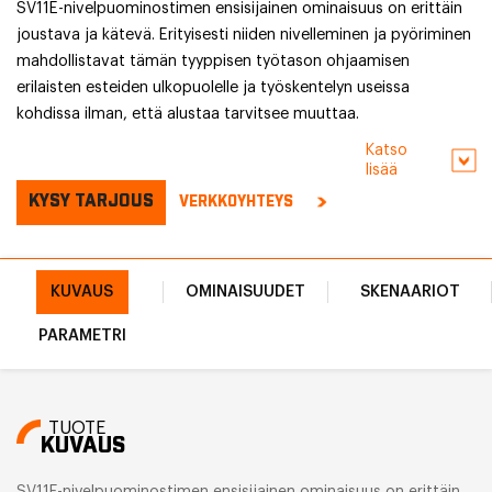
SV11E-nivelpuominostimen ensisijainen ominaisuus on erittäin
joustava ja kätevä. Erityisesti niiden nivelleminen ja pyöriminen
mahdollistavat tämän tyyppisen työtason ohjaamisen
erilaisten esteiden ulkopuolelle ja työskentelyn useissa
kohdissa ilman, että alustaa tarvitsee muuttaa.
Katso
lisää
KYSY TARJOUS
VERKKOYHTEYS
KUVAUS
OMINAISUUDET
SKENAARIOT
PARAMETRI
TUOTE
KUVAUS