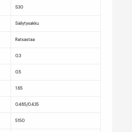
S30
Säilytysakku
Ratsastaa
0.3
0.5
1.65
0.485/0.435
5150