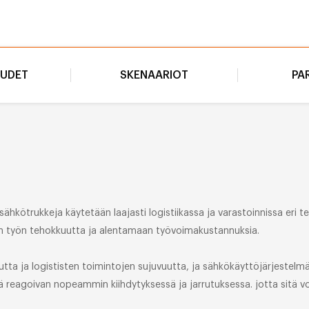
UUDET
SKENAARIOT
PA
ähkötrukkeja käytetään laajasti logistiikassa ja varastoinnissa eri teo
 työn tehokkuutta ja alentamaan työvoimakustannuksia.
utta ja logististen toimintojen sujuvuutta, ja sähkökäyttöjärjeste
ä reagoivan nopeammin kiihdytyksessä ja jarrutuksessa. jotta sitä vo