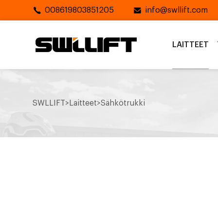
008619803851205
info@swllift.com
LAITTEET
SWLLIFT
>
Laitteet
>
Sähkötrukki