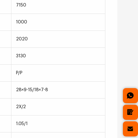
7150
1000
2020
3130
P/P
28×9-15/18×7-8
2X/2
1.05/1