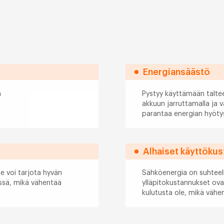
Energiansäästö
a
Pystyy käyttämään talte
akkuun jarruttamalla ja
parantaa energian hyöty
Alhaiset käyttöku
e voi tarjota hyvän
Sähköenergia on suhteell
essä, mikä vähentää
ylläpitokustannukset ovat
kulutusta ole, mikä vähen