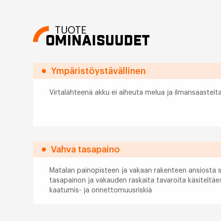
TUOTE
OMINAISUUDET
Ympäristöystävällinen
Virtalähteenä akku ei aiheuta melua ja ilmansaasteit
Vahva tasapaino
Matalan painopisteen ja vakaan rakenteen ansiosta s
tasapainon ja vakauden raskaita tavaroita käsiteltä
kaatumis- ja onnettomuusriskiä