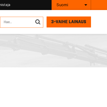
Suomi
mistaja
3-VAIHE LAINAUS