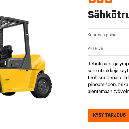
Sähkötr
Kuorman paino:
Akseliväli:
Tehokkaana ja ympär
sähkötrukkeja käytet
teollisuudenaloilla
pinoamiseen, mikä 
alentamaan työvoi
KYSY TARJOUS