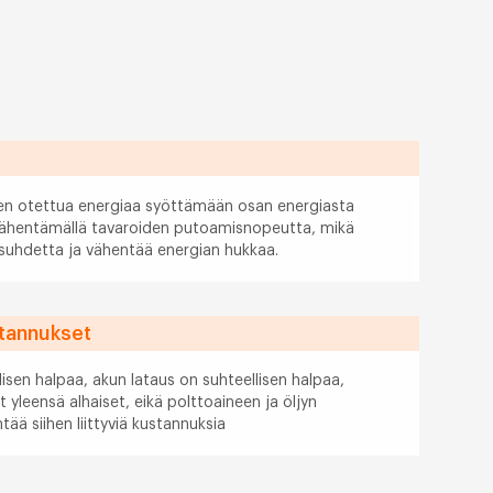
en otettua energiaa syöttämään osan energiasta
 vähentämällä tavaroiden putoamisnopeutta, mikä
suhdetta ja vähentää energian hukkaa.
stannukset
isen halpaa, akun lataus on suhteellisen halpaa,
 yleensä alhaiset, eikä polttoaineen ja öljyn
tää siihen liittyviä kustannuksia