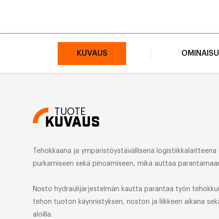
KUVAUS
OMINAIS
TUOTE
KUVAUS
Tehokkaana ja ympäristöystävällisenä logistiikkalaitteena s
purkamiseen sekä pinoamiseen, mikä auttaa parantamaan
Nosto hydraulijärjestelmän kautta parantaa työn tehokku
tehon tuoton käynnistyksen, noston ja liikkeen aikana sek
aloilla.