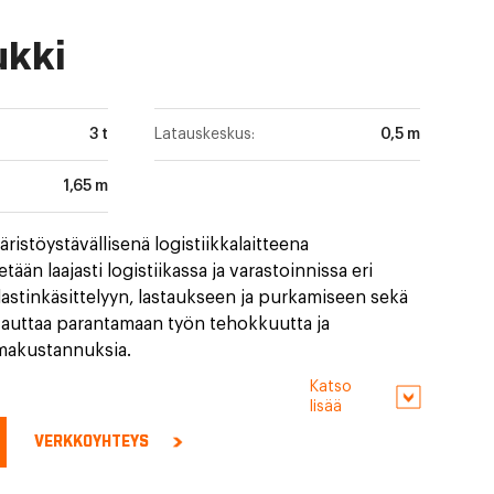
ukki
3 t
Latauskeskus:
0,5 m
1,65 m
istöystävällisenä logistiikkalaitteena
ään laajasti logistiikassa ja varastoinnissa eri
 lastinkäsittelyyn, lastaukseen ja purkamiseen sekä
auttaa parantamaan työn tehokkuutta ja
makustannuksia.
Katso
lisää
VERKKOYHTEYS