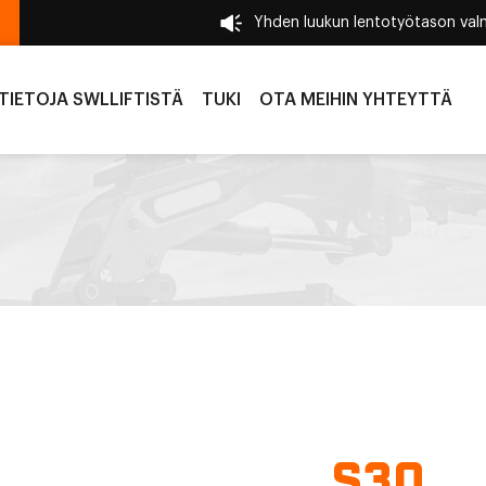
Yhden luukun lentotyötason val
TIETOJA SWLLIFTISTÄ
TUKI
OTA MEIHIN YHTEYTTÄ
S30