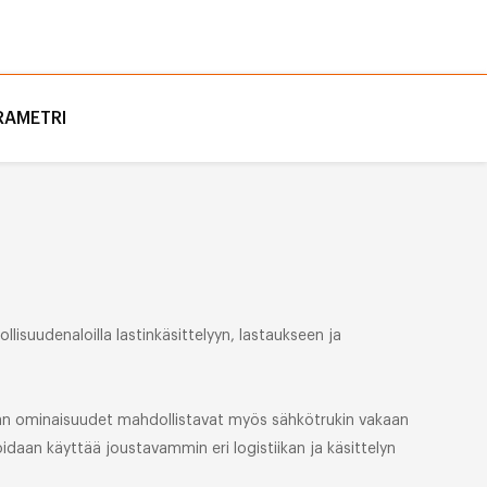
RAMETRI
llisuudenaloilla lastinkäsittelyyn, lastaukseen ja
lmän ominaisuudet mahdollistavat myös sähkötrukin vakaan
idaan käyttää joustavammin eri logistiikan ja käsittelyn