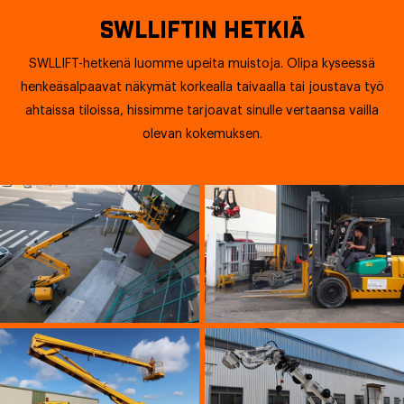
SWLLIFTIN HETKIÄ
SWLLIFT-hetkenä luomme upeita muistoja. Olipa kyseessä
henkeäsalpaavat näkymät korkealla taivaalla tai joustava työ
ahtaissa tiloissa, hissimme tarjoavat sinulle vertaansa vailla
olevan kokemuksen.