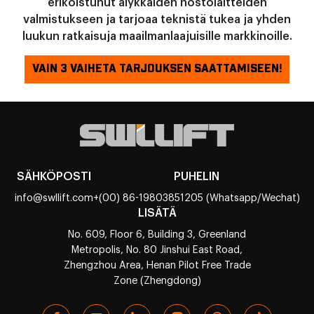
erikoistunut älykkäiden nostolaitteiden
valmistukseen ja tarjoaa teknistä tukea ja yhden
luukun ratkaisuja maailmanlaajuisille markkinoille.
VAIN 3 VAIHETA TARJOUKSEN SAATTAMISEEN!
SÄHKÖPOSTI
PUHELIN
info@swllift.com
+(00) 86-19803851205 (Whatsapp/Wechat)
LISÄTÄ
No. 609, Floor 6, Building 3, Greenland
Metropolis, No. 80 Jinshui East Road,
Zhengzhou Area, Henan Pilot Free Trade
Zone (Zhengdong)