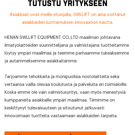
TUTUSTU YRITYKSEEN
Asiakkaat ovat meille etusijalla, SWLLIFT on aina voittanut
asiakkaiden luottamuksen innovaation kautta.
HENAN SWLLIFT EQUIPMENT CO.,LTD maailman johtavana
ilmatyölaitteiden suunnittelijana ja valmistajana tuotteitamme
löytyy ympäri maailmaa ja teemme parhaamme tukeaksemme
ja autammeksemme asiakkaitamme.
Tarjoamme tehokkaita ja monipuolisia nostolaitteita sekä
vertaansa vailla olevaa koulutusta ja palveluita eri toimialoille.
Koska emme ole vain valmistusyritys, vaan myös menestyviä
kumppaneita asiakkaille ympäri maailmaa. Tiimimme on
keskittynyt tulevaisuuteen ja sitoutunut jatkuvasti
innovoimaan tuotteita vastaamaan asiakkaiden tarpeita.