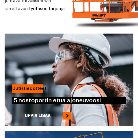
johtava turvallisimman
siirrettävän työtason tarjoaja
Uutistiedotteet
5 nostoportin etua ajoneuvoosi
OPPIA LISÄÄ