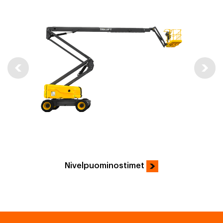
n
Nivelpuominostimet
H