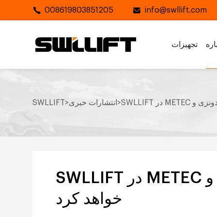
008619803851205
info@swllift.com
تجهیزات
>
انتشارات خبری
>
SWLLIFT
SWLLIFT در METEC اندونزی و GIFA اندونزی شرکت
خواهد کرد