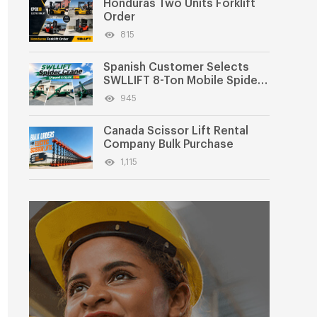
Honduras Two Units Forklift
Order
815
Spanish Customer Selects
SWLLIFT 8-Ton Mobile Spider
Crane
945
Canada Scissor Lift Rental
Company Bulk Purchase
1,115