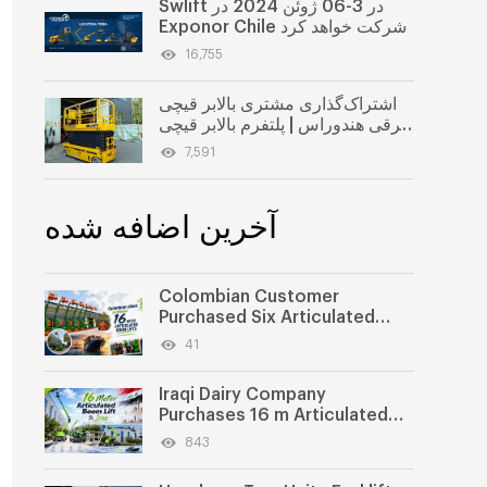
Swlift در 3-06 ژوئن 2024 در
Exponor Chile شرکت خواهد کرد
16,755
اشتراک‌گذاری مشتری بالابر قیچی
برقی هندوراس | پلتفرم بالابر قیچی
خودکششی ۱۲-۱۴ متری برای تعمیر
7,591
و نگهداری کارخانه
آخرین اضافه شده
Colombian Customer
Purchased Six Articulated
Boom Lifts from SWLLIFT
41
Iraqi Dairy Company
Purchases 16 m Articulated
Boom Lift
843