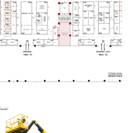
در غرفه SWLLIFT، شما این شانس را خواهید داشت که: