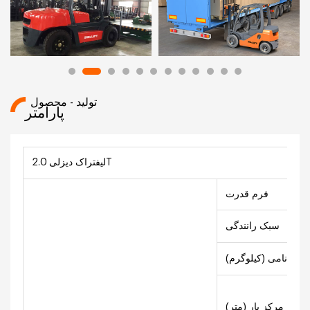
تولید - محصول
پارامتر
لیفتراک دیزلی 2.0T
فرم قدرت
سبک رانندگی
بار نامی (کیلوگرم)
اصله مرکز بار (متر)