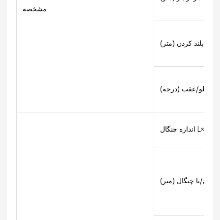
مشخصه
تفاع بلند کردن (متر)
ل جلو/عقب (درجه)
چنگال L×W×D(m)
گال/با چنگال (متر)