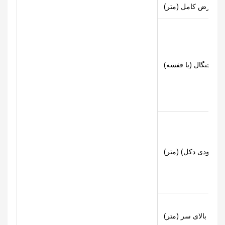
عرض کامل (متر)
، عمودی دکل) (متر)
حافظ بالای سر (متر)