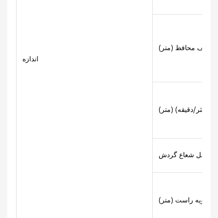
 سقف محافظ (متر)
اندازه
حداکثر/دقیقه) (متر)
 (m)
 زاویه راست (متر)