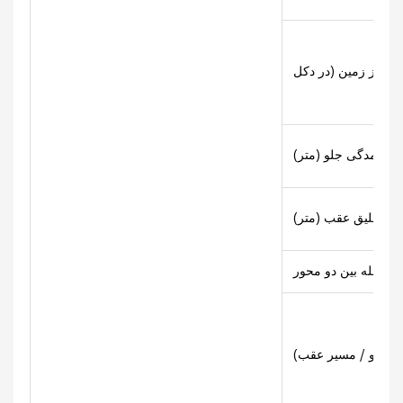
برآمدگی جلو (متر)
م تعلیق عقب (متر)
محور (m)