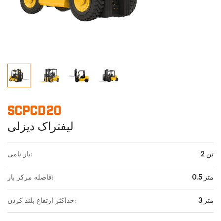
SCPCD20
لیفتراک دیزلی
2 تن
بار نامی:
0.5 متر
فاصله مرکز بار:
3 متر
حداکثر ارتفاع بلند کردن: