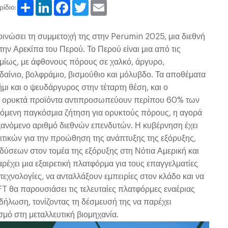
Share
LinkedIn
Facebook
Twitter
Email
ρίδιο:
οινώσει τη συμμετοχή της στην Perumin 2025, μια διεθνή
ην Αρεκίπα του Περού. Το Περού είναι μια από τις
ίως, με άφθονους πόρους σε χαλκό, άργυρο,
δαίνιο, βολφράμιο, βισμούθιο και μόλυβδο. Τα αποθέματα
μι και ο ψευδάργυρος στην τέταρτη θέση, και ο
Τα ορυκτά προϊόντα αντιπροσωπεύουν περίπου 60% των
όμενη παγκόσμια ζήτηση για ορυκτούς πόρους, η αγορά
ξανόμενο αριθμό διεθνών επενδυτών. Η κυβέρνηση έχει
ιτικών για την προώθηση της ανάπτυξης της εξόρυξης,
ύσεων στον τομέα της εξόρυξης στη Νότια Αμερική και
ρέχει μια εξαιρετική πλατφόρμα για τους επαγγελματίες
τεχνολογίες, να ανταλλάξουν εμπειρίες στον κλάδο και να
FT θα παρουσιάσει τις τελευταίες πλατφόρμες εναέριας
δήλωση, τονίζοντας τη δέσμευσή της να παρέχει
σμό στη μεταλλευτική βιομηχανία.