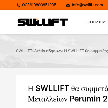
008619803851205
info@swllift.com
ΕΞΟΠΛΙΣΜ
SWLLIFT
>
Δελτία ειδήσεων
>
Η SWLLIFT θα συμμετάσχ
Η SWLLIFT θα συμμετάσ
Μεταλλείων Perumin 