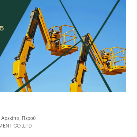
ο Αρεκίπα, Περού
PMENT CO.,LTD