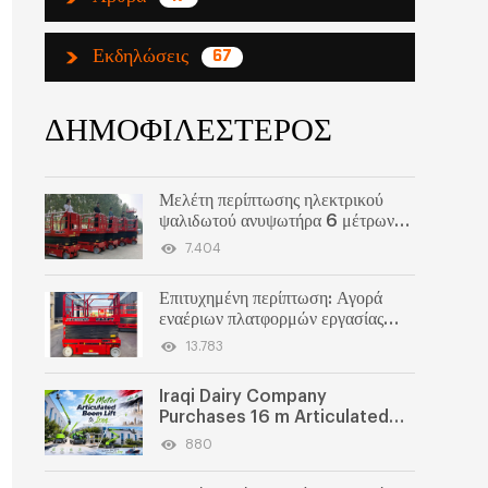
Εκδηλώσεις
67
ΔΗΜΟΦΙΛΕΣΤΕΡΟΣ
Μελέτη περίπτωσης ηλεκτρικού
ψαλιδωτού ανυψωτήρα 6 μέτρων
στις Μαλδίβες | Αυτοκινούμενη
7.404
πλατφόρμα ψαλιδωτού ανυψωτήρα
SWGTJZ0608 που
Επιτυχημένη περίπτωση: Αγορά
χρησιμοποιείται στη βιομηχανία
εναέριων πλατφορμών εργασίας
τροφίμων
τύπου ψαλιδιού από τις ΗΠΑ
13.783
Iraqi Dairy Company
Purchases 16 m Articulated
Boom Lift
880