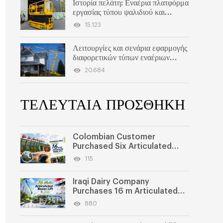
Ιστορία πελάτη: Εναέρια πλατφόρμα
εργασίας τύπου ψαλιδιού και
ηλεκτρικό περονοφόρο για
15.123
Γεωργιανό πελάτη
Λειτουργίες και σενάρια εφαρμογής
διαφορετικών τύπων εναέριων
πλατφορμών εργασίας
20.684
ΤΕΛΕΥΤΑΙΑ ΠΡΟΣΘΗΚΗ
Colombian Customer
Purchased Six Articulated
Boom Lifts from SWLLIFT
115
Iraqi Dairy Company
Purchases 16 m Articulated
Boom Lift
880