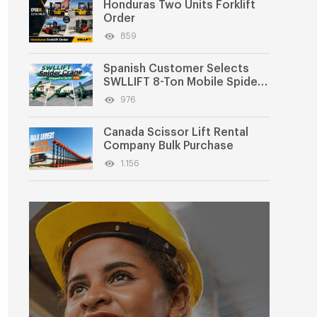
Honduras Two Units Forklift
Order
859
Spanish Customer Selects
SWLLIFT 8-Ton Mobile Spider
Crane
976
Canada Scissor Lift Rental
Company Bulk Purchase
1.156