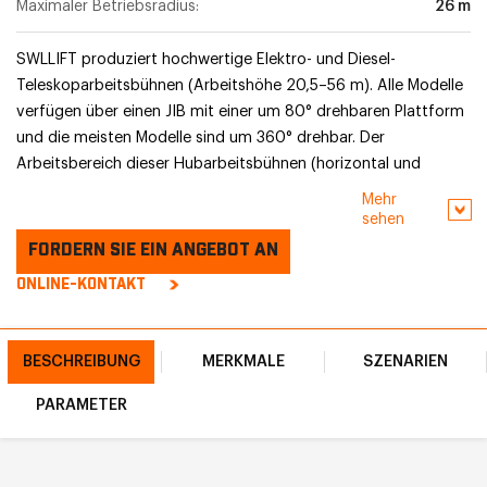
Maximaler Betriebsradius:
26 m
SWLLIFT produziert hochwertige Elektro- und Diesel-
Teleskoparbeitsbühnen (Arbeitshöhe 20,5–56 m). Alle Modelle
verfügen über einen JIB mit einer um 80° drehbaren Plattform
und die meisten Modelle sind um 360° drehbar. Der
Arbeitsbereich dieser Hubarbeitsbühnen (horizontal und
vertikal) ist bei voller Korblast außergewöhnlich.
Mehr
sehen
FORDERN SIE EIN ANGEBOT AN
ONLINE-KONTAKT
BESCHREIBUNG
MERKMALE
SZENARIEN
PARAMETER