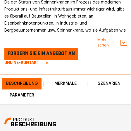
Da der Status von Spinnenkranen im Prozess des modernen
Produktions- und Infrastrukturbaus immer wichtiger wird, gibt
es überall auf Baustellen, in Wohngebieten, an
Eisenbahnknotenpunkten, in Industrie- und
Bergbauunternehmen usw. Spinnenkrane, wo sie Aufgaben wie
z B. für den Materialtransport und die Installation von Geräten,
Mehr
und werden häufig in großen Kränen eingesetzt. Es ist
sehen
unmöglich, die enge Stelle zu betreten, an der es eingesetzt
FORDERN SIE EIN ANGEBOT AN
wird.
ONLINE-KONTAKT
BESCHREIBUNG
MERKMALE
SZENARIEN
PARAMETER
PRODUKT
BESCHREIBUNG