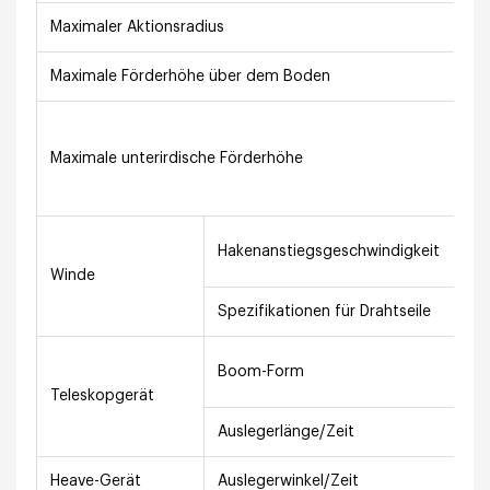
Maximaler Aktionsradius
1
Maximale Förderhöhe über dem Boden
20
„2
(4
Maximale unterirdische Förderhöhe
62
(1
0–
Hakenanstiegsgeschwindigkeit
m/
Winde
Spezifikationen für Drahtseile
Φ
5-
Boom-Form
se
Teleskopgerät
Auslegerlänge/Zeit
6,
Heave-Gerät
Auslegerwinkel/Zeit
0