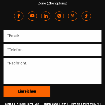
Zone (Zhengdong)
HEIM
|
AUSRÜSTUNG
|
ÜBER SWLLIFT
|
UNTERSTÜTZUNG
|