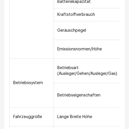
Batteriekapazität
1
Kraftstoffverbrauch
2
Ne
Geräuschpegel
(1
Na
Emissionsnormen/Höhe
M
Dr
Betriebsart
zw
(Ausleger/Gehen/Ausleger/Gas)
Co
Betriebssystem
Vo
Betriebseigenschaften
vs
S
6
Fahrzeuggröße
Länge Breite Höhe
m