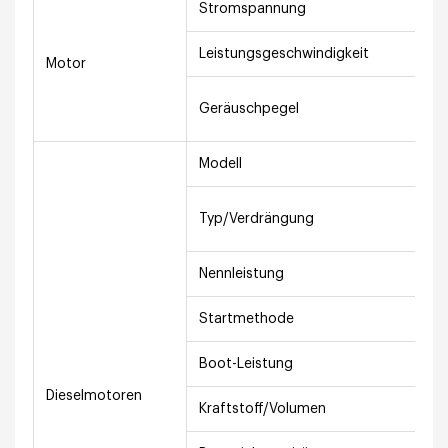
Stromspannung
AC
Leistungsgeschwindigkeit
1
Motor
N
Geräuschpegel
(1
Modell
4
Vi
Typ/Verdrängung
wa
Nennleistung
3
Startmethode
El
Boot-Leistung
-
Dieselmotoren
Kraftstoff/Volumen
Di