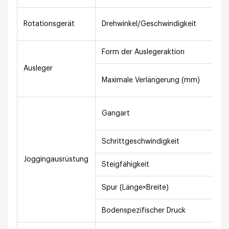
0–
Rotationsgerät
Drehwinkel/Geschwindigkeit
S
Form der Auslegeraktion
ma
Ausleger
68
Maximale Verlängerung (mm)
X6
Hy
Gangart
zw
Schrittgeschwindigkeit
0
Joggingausrüstung
Steigfähigkeit
2
Spur (Länge×Breite)
2
Bodenspezifischer Druck
67