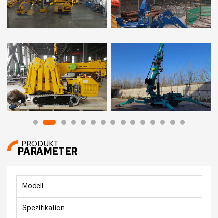
PRODUKT
PARAMETER
Modell
S
Spezifikation
1