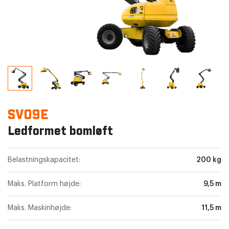
SV09E
Ledformet bomløft
Belastningskapacitet:
200 kg
Maks. Platform højde:
9,5 m
Maks. Maskinhøjde:
11,5 m