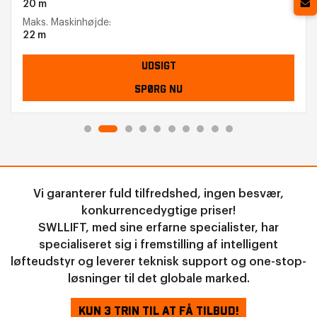
20 m
Maks. Maskinhøjde:
22 m
UDSIGT
SPØRG NU
Vi garanterer fuld tilfredshed, ingen besvær,
konkurrencedygtige priser!
SWLLIFT, med sine erfarne specialister, har
specialiseret sig i fremstilling af intelligent
løfteudstyr og leverer teknisk support og one-stop-
løsninger til det globale marked.
KUN 3 TRIN TIL AT FÅ TILBUD!