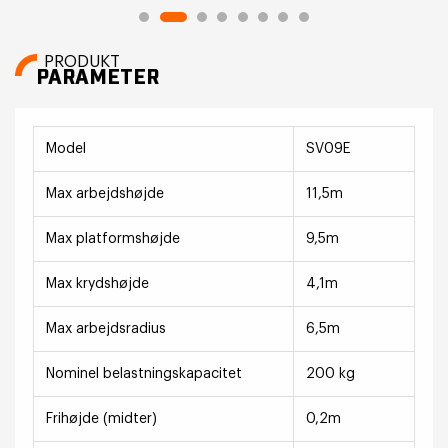
PRODUKT
PARAMETER
Model
SV09E
Max arbejdshøjde
11,5m
Max platformshøjde
9,5m
Max krydshøjde
4,1m
Max arbejdsradius
6,5m
Nominel belastningskapacitet
200 kg
Frihøjde (midter)
0,2m