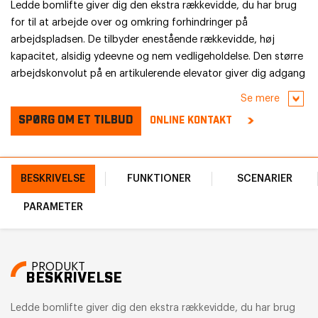
Ledde bomlifte giver dig den ekstra rækkevidde, du har brug
for til at arbejde over og omkring forhindringer på
arbejdspladsen. De tilbyder enestående rækkevidde, høj
kapacitet, alsidig ydeevne og nem vedligeholdelse. Den større
arbejdskonvolut på en artikulerende elevator giver dig adgang
til de svært tilgængelige steder. Med en platformshøjde på 9,5
Se mere
meter kan brugerne nemt afslutte høje og vanskelige opgaver
SPØRG OM ET TILBUD
ONLINE KONTAKT
i luften med bomløftemaskiner.
BESKRIVELSE
FUNKTIONER
SCENARIER
PARAMETER
PRODUKT
BESKRIVELSE
Ledde bomlifte giver dig den ekstra rækkevidde, du har brug