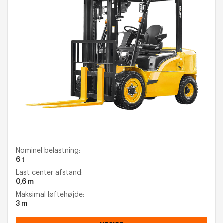
Nominel belastning:
6 t
Last center afstand:
0,6 m
Maksimal løftehøjde:
3 m