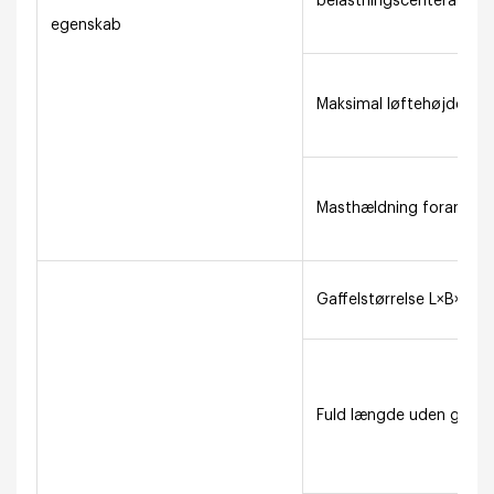
belastningscenterafsta
egenskab
Maksimal løftehøjde (m
Masthældning foran/bag
Gaffelstørrelse L×B×D(m
Fuld længde uden gaff