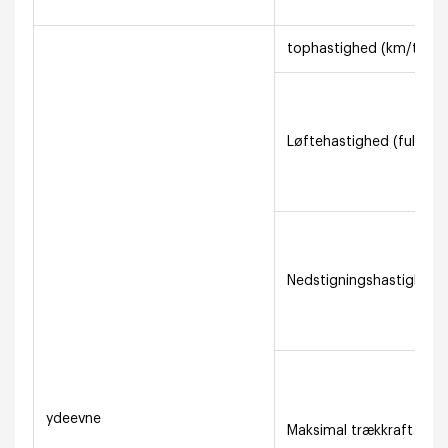
tophastighed (km/t)
Løftehastighed (fuld las
Nedstigningshastighed (
ydeevne
Maksimal trækkraft (fu