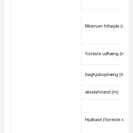
Minimum frihøjde (ved 
forreste udhæng (m)
baghjulsophæng (m)
akselafstand (m)
Hjulbase (forreste sp