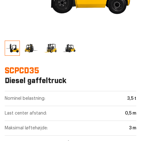
SCPCD35
Diesel gaffeltruck
Nominel belastning:
3,5 t
Last center afstand:
0,5 m
Maksimal løftehøjde:
3 m