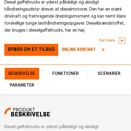
Diesel gaffeltrucks er yderst pålideligt og alsidigt
håndteringsudstyr drevet af dieselmotorer. Den har en stærk
drivkraft og fremragende drejningsmoment og kan nemt klare
forskellige tunge lasthåndteringsopgaver. Dieselbrændstoffet,
der bruges i dieselgaffeltrucks, har en høj
forbrændingseffektivitet, hvilket gør den ideel til lange timer
Se mere
og intensivt arbejde.
SPØRG OM ET TILBUD
ONLINE KONTAKT
BESKRIVELSE
FUNKTIONER
SCENARIER
PARAMETER
PRODUKT
BESKRIVELSE
Diesel gaffeltrucks er yderst pålideligt og alsidigt