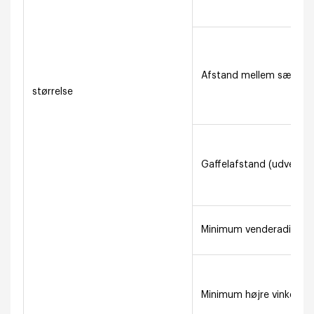
Afstand mellem sædefla
størrelse
Gaffelafstand (udvend
Minimum venderadius (
Minimum højre vinkel ka