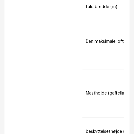
fuld bredde (m)
Den maksimale løftehøjd
Masthøjde (gaffellandi
beskyttelseshøjde (m)