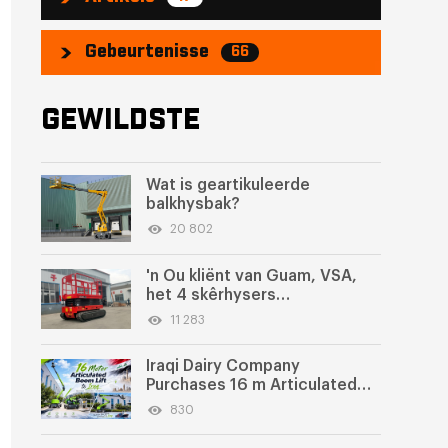
Gebeurtenisse
66
GEWILDSTE
Wat is geartikuleerde
balkhysbak?
20 802
'n Ou kliënt van Guam, VSA,
het 4 skêrhysers
teruggekoop
11 283
Iraqi Dairy Company
Purchases 16 m Articulated
Boom Lift
830