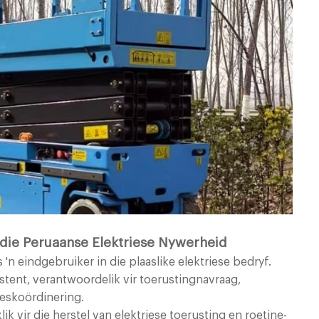
n die Peruaanse Elektriese Nywerheid
s 'n eindgebruiker in die plaaslike elektriese bedryf.
tent, verantwoordelik vir toerustingnavraag,
eskoördinering.
ik vir die herstel van elektriese toerusting en roetine-