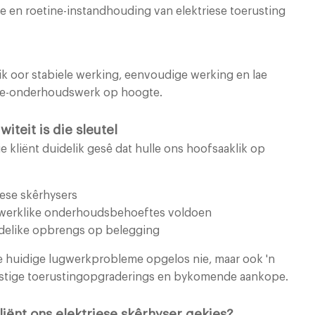
asie en roetine-instandhouding van elektriese toerusting
k oor stabiele werking, eenvoudige werking en lae
uite-onderhoudswerk op hoogte.
iteit is die sleutel
ie kliënt duidelik gesê dat hulle ons hoofsaaklik op
iese skêrhysers
 werklike onderhoudsbehoeftes voldoen
uidelike opbrengs op belegging
se huidige lugwerkprobleme opgelos nie, maar ook 'n
mstige toerustingopgraderings en bykomende aankope.
iënt ons elektriese skêrhyser gekies?