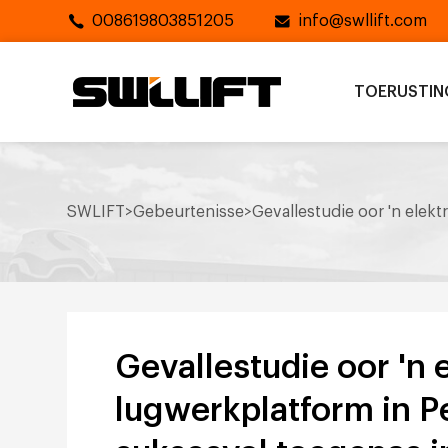
008619803851205
info@swllift.com
TOERUSTIN
SWLIFT
>
Gebeurtenisse
>
Gevallestudie oor 'n elek
Gevallestudie oor 'n 
lugwerkplatform in 