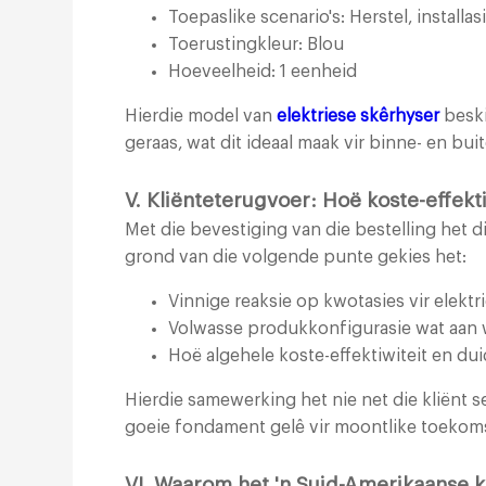
Toepaslike scenario's: Herstel, install
Toerustingkleur: Blou
Hoeveelheid: 1 eenheid
Hierdie model van
elektriese skêrhyser
beski
geraas, wat dit ideaal maak vir binne- en b
V. Kliënteterugvoer: Hoë koste-effektiw
Met die bevestiging van die bestelling het d
grond van die volgende punte gekies het:
Vinnige reaksie op kwotasies vir elektr
Volwasse produkkonfigurasie wat aan
Hoë algehele koste-effektiwiteit en d
Hierdie samewerking het nie net die kliënt 
goeie fondament gelê vir moontlike toeko
VI. Waarom het 'n Suid-Amerikaanse kl