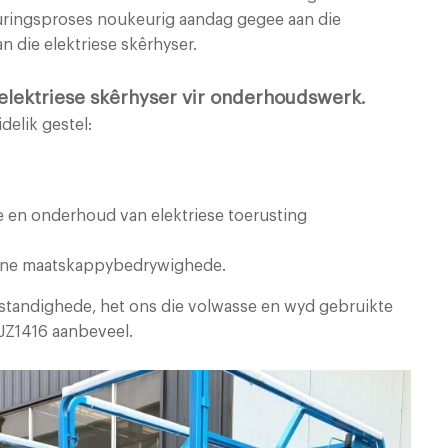
euringsproses noukeurig aandag gegee aan die
van die elektriese skêrhyser.
 elektriese skêrhyser vir onderhoudswerk.
delik gestel:
ie en onderhoud van elektriese toerusting
terne maatskappybedrywighede.
standighede, het ons die volwasse en wyd gebruikte
JZ1416 aanbeveel.