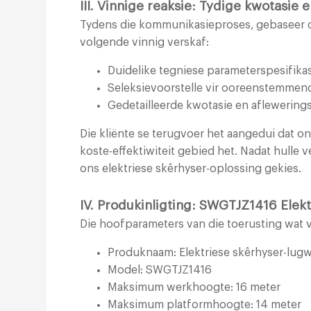
III. Vinnige reaksie: Tydige kwotasie 
Tydens die kommunikasieproses, gebaseer op
volgende vinnig verskaf:
Duidelike tegniese parameterspesifika
Seleksievoorstelle vir ooreenstemme
Gedetailleerde kwotasie en aflewerings
Die kliënte se terugvoer het aangedui dat o
koste-effektiwiteit gebied het. Nadat hulle v
ons elektriese skêrhyser-oplossing gekies.
IV. Produkinligting: SWGTJZ1416 Elek
Die hoofparameters van die toerusting wat 
Produknaam: Elektriese skêrhyser-lug
Model: SWGTJZ1416
Maksimum werkhoogte: 16 meter
Maksimum platformhoogte: 14 meter