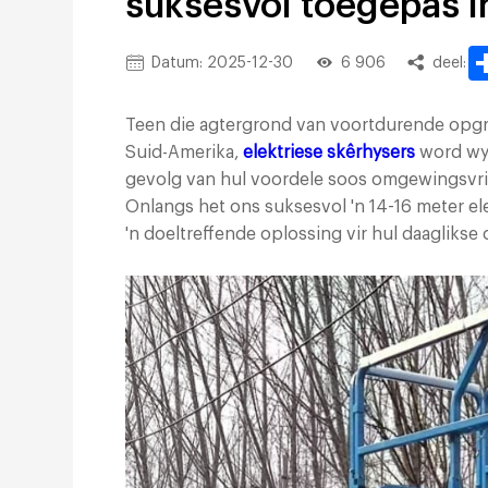
suksesvol toegepas in
Datum: 2025-12-30
6 906
deel:
Teen die agtergrond van voortdurende opgrad
Suid-Amerika,
elektriese skêrhysers
word wyd
gevolg van hul voordele soos omgewingsvri
Onlangs het ons suksesvol 'n 14-16 meter ele
'n doeltreffende oplossing vir hul daaglik