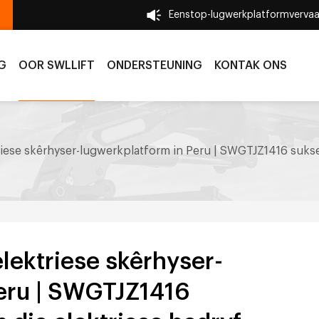
Eenstop-lugwerkplatformvervaa
G
OOR SWLLIFT
ONDERSTEUNING
KONTAK ONS
triese skêrhyser-lugwerkplatform in Peru | SWGTJZ1416 sukse
elektriese skêrhyser-
Peru | SWGTJZ1416