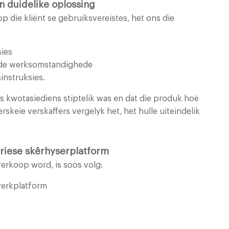
en duidelike oplossing
 die kliënt se gebruiksvereistes, het ons die
sies
nde werksomstandighede
instruksies.
ns kwotasiediens stiptelik was en dat die produk hoë
erskeie verskaffers vergelyk het, het hulle uiteindelik
triese skêrhyserplatform
verkoop word, is soos volg:
werkplatform