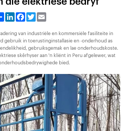
 die elektriese bedryf
Share
LinkedIn
Facebook
Twitter
Email
ering van industriële en kommersiële fasiliteite in
 gebruik in toerustinginstallasie en -onderhoud as
endelikheid, gebruiksgemak en lae onderhoudskoste.
ktriese skêrhyser aan 'n kliënt in Peru afgelewer, wat
se onderhoudsbedrywighede bied.