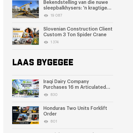
Bekendstelling van die nuwe
sleepbalkhysers: 'n kragtige
werktuig om op hoogte te
19 087
werk
Slovenian Construction Client
Custom 3 Ton Spider Crane
1 374
LAAS BYGEGEE
Iraqi Dairy Company
Purchases 16 m Articulated
Boom Lift
830
Honduras Two Units Forklift
Order
801