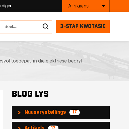
Afrikaans
rdiger
3-STAP KWOTASIE
svol toegepas in die elektriese bedryf
BLOG LYS
Nuusvrystellings
17
Artikels
17